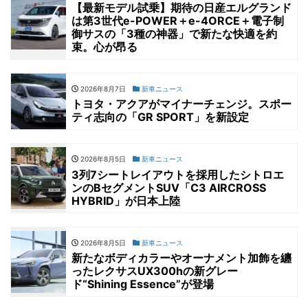
【最新モデル試乗】期待の日産エルグランド
は第3世代e-POWER＋e-4ORCE＋電子制
御サスの「3種の神器」で新たな快適を約
束。心が昂る
2026年8月7日
新車ニュース
トヨタ・アクアがマイナーチェンジ。スポー
ティ志向の「GR SPORT」を新設定
2026年8月5日
新車ニュース
3列7シートレイアウトを採用したシトロエ
ンのBセグメントSUV「C3 AIRCROSS
HYBRID」が日本上陸
2026年8月5日
新車ニュース
新たなボディカラーやオーナメント加飾を纏
ったレクサスUX300hの新グレー
ド“Shining Essence”が登場