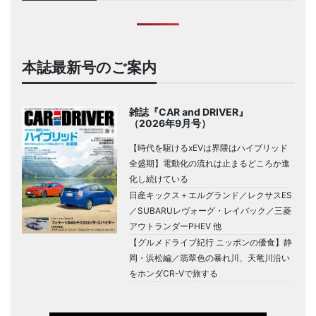
本誌最新号のご案内
雑誌『CAR and DRIVER』
（2026年9月号）
【時代を駆けるxEVは界隈はハイブリッド
全盛期】電動化の流れは止まるどころか進
化し続けている
日産キックス＋エルグランド／レクサスES
／SUBARUレヴォーグ・レイバック／三菱
アウトランダーPHEV 他
【グルメドライブ紀行 ニッポンの優食】静
岡・浜松編／翡翠色の暴れ川、天竜川沿い
をホンダCR-Vで旅する