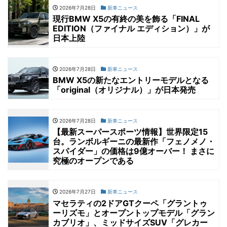
2026年7月28日
新車ニュース
現行BMW X5の有終の美を飾る「FINAL
EDITION（ファイナル エディション）」が
日本上陸
2026年7月28日
新車ニュース
BMW X5の新たなエントリーモデルとなる
「original（オリジナル）」が日本発売
2026年7月28日
新車ニュース
【最新スーパースポーツ情報】世界限定15
台。ランボルギーニの最新作「フェノメノ・
スパイダー」の価格は9億オーバー！ まさに
究極のオープンである
2026年7月27日
新車ニュース
マセラティの2ドアGTクーペ「グラントゥ
ーリズモ」とオープントップモデル「グラン
カブリオ」、ミッドサイズSUV「グレカー