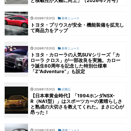
と積載性が大幅に向上」（2026年7月号）
2026年7月31日
新車ニュース
トヨタ・プリウスが安全・機能装備を拡充し
て商品力をアップ
2026年7月31日
新車ニュース
トヨタ・カローラの人気SUVシリーズ「カ
ローラ クロス」が一部改良を実施。カロー
ラ誕生60周年を記念した特別仕様車
「Z“Adventure”」も設定
2026年7月31日
試乗記
【日本車黄金時代】「1994ホンダNSX-
R（NA1型）」はスポーツカーの素晴らしさ
と熟成の大切さを教えてくれた。まさに心が
昂った！
2026年7月30日
新車ニュース