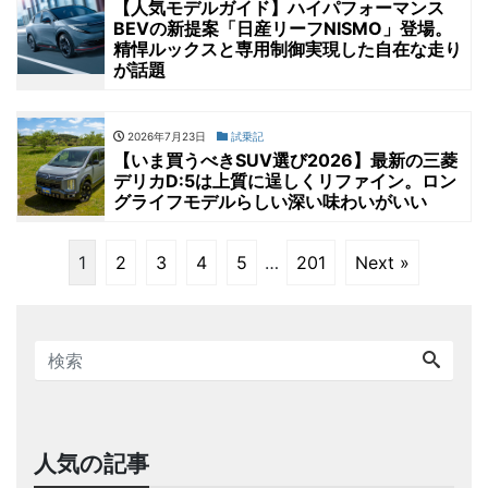
【人気モデルガイド】ハイパフォーマンス
BEVの新提案「日産リーフNISMO」登場。
精悍ルックスと専用制御実現した自在な走り
が話題
2026年7月23日
試乗記
【いま買うべきSUV選び2026】最新の三菱
デリカD:5は上質に逞しくリファイン。ロン
グライフモデルらしい深い味わいがいい
1
2
3
4
5
…
201
Next »
人気の記事