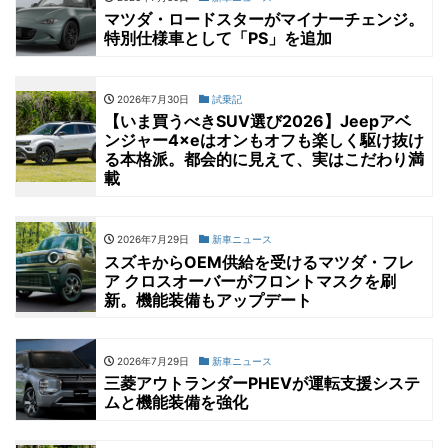
マツダ・ロードスターがマイナーチェンジ。
特別仕様車として「PS」を追加
2026年7月30日
試乗記
【いま買うべきSUV選び2026】Jeepアベ
ンジャー4×eはオンもオフも楽しく駆け抜け
る本格派。都会的に見えて、実はこだわり満
載
2026年7月29日
新車ニュース
スズキからOEM供給を受けるマツダ・フレ
ア クロスオーバーがフロントマスクを刷
新。機能装備もアップデート
2026年7月29日
新車ニュース
三菱アウトランダーPHEVが運転支援システ
ムと機能装備を強化