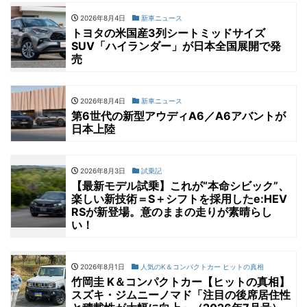
2026年8月4日
新車ニュース
トヨタの米国産3列シートミッドサイズ
SUV「ハイランダー」が日本全国展開で発
売
2026年8月4日
新車ニュース
第6世代の新型アウディA6／A6アバントが
日本上陸
2026年8月3日
試乗記
【最新モデル試乗】これが“本命シビック”、
楽しい新技術＝S＋シフトを採用したe:HEV
RSが新登場。意のままの走りが素晴らし
い！
2026年8月1日
人気のK＆コンパクトカー ヒットの真相
竹岡圭 K＆コンパクトカー【ヒットの真相】
スズキ・ジムニーノマド「注目の後席居住性