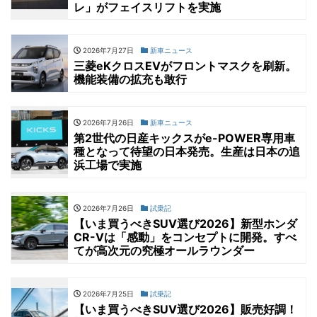
レ」がフェイスリフトを実施
2026年7月27日
新車ニュース
三菱eKクロスEVがフロントマスクを刷新。
機能装備の拡充も敢行
2026年7月26日
新車ニュース
第2世代の日産キックスがe-POWER専用車
種となって待望の日本発売。生産は日本の追
浜工場で実施
2026年7月26日
試乗記
【いま買うべきSUV選び2026】新型ホンダ
CR-Vは「感動」をコンセプトに開発。すべ
てが高次元の究極オールラウンダー
2026年7月25日
試乗記
【いま買うべきSUV選び2026】販売好調！