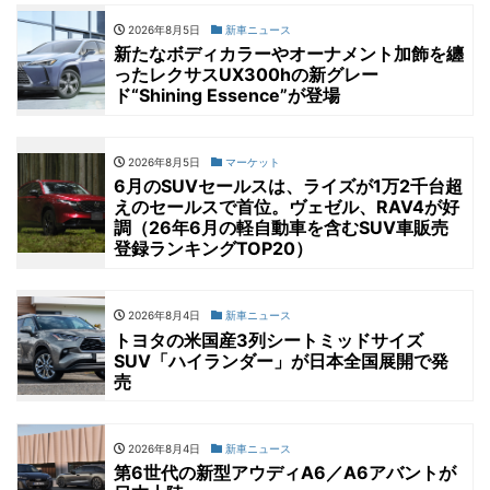
2026年8月5日
新車ニュース
新たなボディカラーやオーナメント加飾を纏
ったレクサスUX300hの新グレー
ド“Shining Essence”が登場
2026年8月5日
マーケット
6月のSUVセールスは、ライズが1万2千台超
えのセールスで首位。ヴェゼル、RAV4が好
調（26年6月の軽自動車を含むSUV車販売
登録ランキングTOP20）
2026年8月4日
新車ニュース
トヨタの米国産3列シートミッドサイズ
SUV「ハイランダー」が日本全国展開で発
売
2026年8月4日
新車ニュース
第6世代の新型アウディA6／A6アバントが