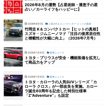
2026年8月の運勢【占星術師・潘恵子の星
占い／カーライフをハッピーに】
2026年8月1日
人気のK＆コンパクトカー ヒットの真相
竹岡圭 K＆コンパクトカー【ヒットの真相】
スズキ・ジムニーノマド「注目の後席居住性
と積載性が大幅に向上」（2026年7月号）
2026年7月31日
新車ニュース
トヨタ・プリウスが安全・機能装備を拡充し
て商品力をアップ
2026年7月31日
新車ニュース
トヨタ・カローラの人気SUVシリーズ「カ
ローラ クロス」が一部改良を実施。カロー
ラ誕生60周年を記念した特別仕様車
「Z“Adventure”」も設定