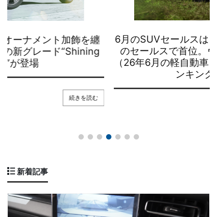
6月のSUVセールスは、ライズが1万2千台超え
のセールスで首位。ヴェゼル、RAV4が好調
（26年6月の軽自動車を含むSUV車販売登録ラ
ンキングTOP20）
続きを読む
新着記事