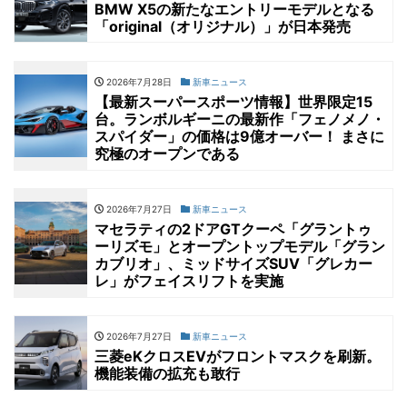
BMW X5の新たなエントリーモデルとなる
「original（オリジナル）」が日本発売
2026年7月28日
新車ニュース
【最新スーパースポーツ情報】世界限定15
台。ランボルギーニの最新作「フェノメノ・
スパイダー」の価格は9億オーバー！ まさに
究極のオープンである
2026年7月27日
新車ニュース
マセラティの2ドアGTクーペ「グラントゥ
ーリズモ」とオープントップモデル「グラン
カブリオ」、ミッドサイズSUV「グレカー
レ」がフェイスリフトを実施
2026年7月27日
新車ニュース
三菱eKクロスEVがフロントマスクを刷新。
機能装備の拡充も敢行