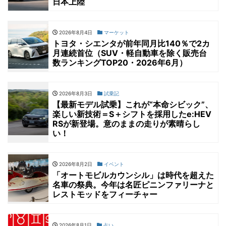
日本上陸
2026年8月4日
マーケット
トヨタ・シエンタが前年同月比140％で2カ
月連続首位（SUV・軽自動車を除く販売台
数ランキングTOP20・2026年6月）
2026年8月3日
試乗記
【最新モデル試乗】これが“本命シビック”、
楽しい新技術＝S＋シフトを採用したe:HEV
RSが新登場。意のままの走りが素晴らし
い！
2026年8月2日
イベント
「オートモビルカウンシル」は時代を超えた
名車の祭典。今年は名匠ピニンファリーナと
レストモッドをフィーチャー
2026年8月1日
占い