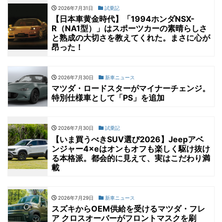
2026年7月31日
試乗記
【日本車黄金時代】「1994ホンダNSX-
R（NA1型）」はスポーツカーの素晴らしさ
と熟成の大切さを教えてくれた。まさに心が
昂った！
2026年7月30日
新車ニュース
マツダ・ロードスターがマイナーチェンジ。
特別仕様車として「PS」を追加
2026年7月30日
試乗記
【いま買うべきSUV選び2026】Jeepアベ
ンジャー4×eはオンもオフも楽しく駆け抜け
る本格派。都会的に見えて、実はこだわり満
載
2026年7月29日
新車ニュース
スズキからOEM供給を受けるマツダ・フレ
ア クロスオーバーがフロントマスクを刷