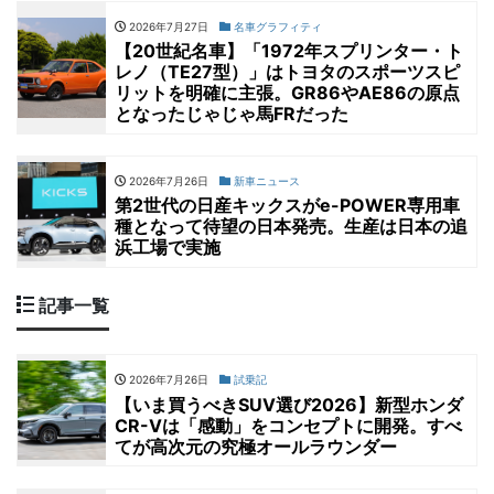
2026年7月27日
名車グラフィティ
【20世紀名車】「1972年スプリンター・ト
レノ（TE27型）」はトヨタのスポーツスピ
リットを明確に主張。GR86やAE86の原点
となったじゃじゃ馬FRだった
2026年7月26日
新車ニュース
第2世代の日産キックスがe-POWER専用車
種となって待望の日本発売。生産は日本の追
浜工場で実施
記事一覧
2026年7月26日
試乗記
【いま買うべきSUV選び2026】新型ホンダ
CR-Vは「感動」をコンセプトに開発。すべ
てが高次元の究極オールラウンダー