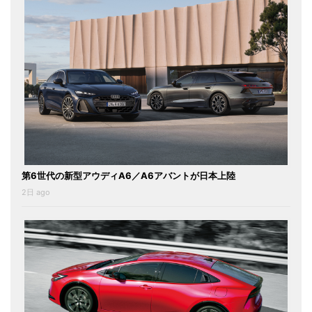
第6世代の新型アウディA6／A6アバントが日本上陸
2日 ago