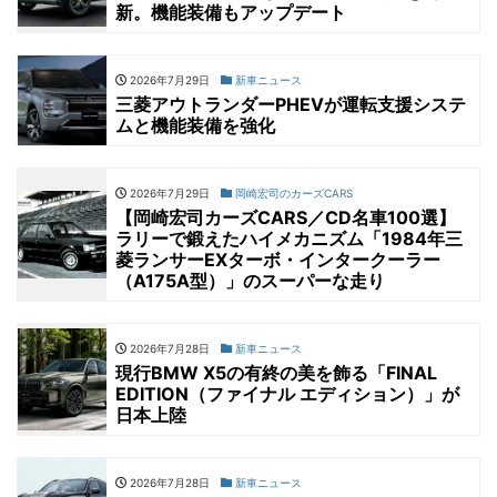
新。機能装備もアップデート
2026年7月29日
新車ニュース
三菱アウトランダーPHEVが運転支援システ
ムと機能装備を強化
2026年7月29日
岡崎宏司のカーズCARS
【岡崎宏司カーズCARS／CD名車100選】
ラリーで鍛えたハイメカニズム「1984年三
菱ランサーEXターボ・インタークーラー
（A175A型）」のスーパーな走り
2026年7月28日
新車ニュース
現行BMW X5の有終の美を飾る「FINAL
EDITION（ファイナル エディション）」が
日本上陸
2026年7月28日
新車ニュース