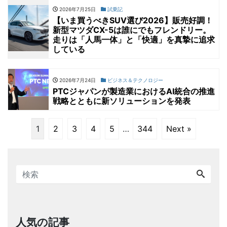
2026年7月25日
試乗記
【いま買うべきSUV選び2026】販売好調！
新型マツダCX-5は誰にでもフレンドリー。
走りは「人馬一体」と「快適」を真摯に追求
している
2026年7月24日
ビジネス＆テクノロジー
PTCジャパンが製造業におけるAI統合の推進
戦略とともに新ソリューションを発表
1
2
3
4
5
…
344
Next »
人気の記事