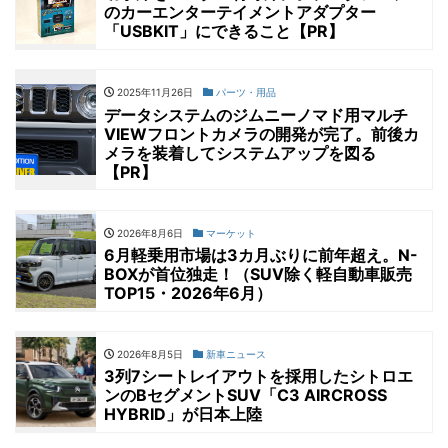
のカーエンターテイメントアダプター
「USBKIT」にできること【PR】
2025年11月26日
パーツ・用品
データシステムのジムニーノマド用マルチ
VIEWフロントカメラの開発が完了。前後カ
メラを装着してシステムアップを図る
【PR】
2026年8月6日
マーケット
6月軽乗用市場は3カ月ぶりに前年超え。N-
BOXが首位独走！（SUV除く軽自動車販売
TOP15・2026年6月）
2026年8月5日
新車ニュース
3列7シートレイアウトを採用したシトロエ
ンのBセグメントSUV「C3 AIRCROSS
HYBRID」が日本上陸