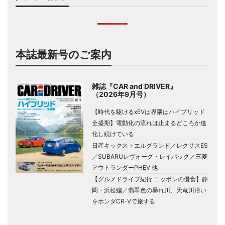
本誌最新号のご案内
雑誌『CAR and DRIVER』
（2026年9月号）
【時代を駆けるxEVは界隈はハイブリッド
全盛期】電動化の流れは止まるどころか進
化し続けている
日産キックス＋エルグランド／レクサスES
／SUBARUレヴォーグ・レイバック／三菱
アウトランダーPHEV 他
【グルメドライブ紀行 ニッポンの優食】静
岡・浜松編／翡翠色の暴れ川、天竜川沿い
をホンダCR-Vで旅する