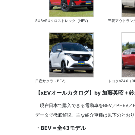
SUBARUクロストレック（HEV）
三菱アウトランダ
日産サクラ（BEV）
トヨタbZ4X（B
【xEVオールカタログ】by 加藤英昭＋
現在日本で購入できる電動車をBEV／PHEV／H
データで徹底解説。主な紹介車種は以下のとおり
・BEV＝全43モデル