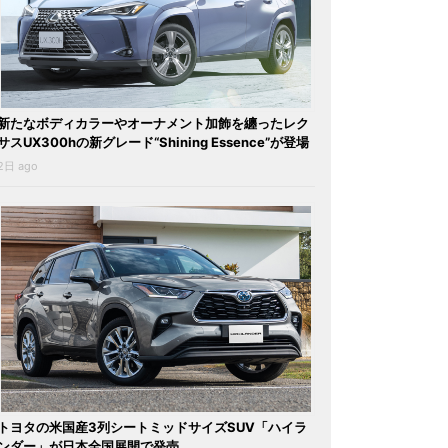
新たなボディカラーやオーナメント加飾を纏ったレク
サスUX300hの新グレード“Shining Essence”が登場
2日 ago
トヨタの米国産3列シートミッドサイズSUV「ハイラ
ンダー」が日本全国展開で発売