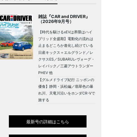
雑誌『CAR and DRIVER』
（2026年9月号）
【時代を駆けるxEVは界隈はハイ
ブリッド全盛期】電動化の流れは
止まるどころか進化し続けている
日産キックス＋エルグランド／レ
クサスES／SUBARUレヴォーグ・
レイバック／三菱アウトランダー
PHEV 他
【グルメドライブ紀行 ニッポンの
優食】静岡・浜松編／翡翠色の暴
れ川、天竜川沿いをホンダCR-Vで
旅する
最新号の詳細はこちら