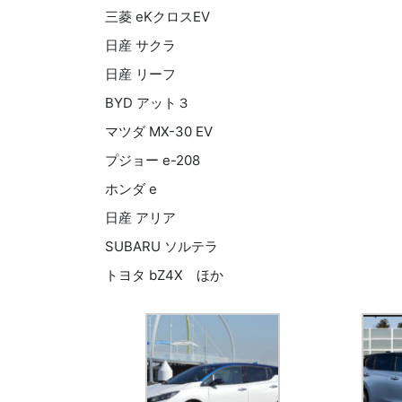
三菱 eKクロスEV
日産 サクラ
日産 リーフ
BYD アット３
マツダ MX-30 EV
プジョー e-208
ホンダ e
日産 アリア
SUBARU ソルテラ
トヨタ bZ4X ほか