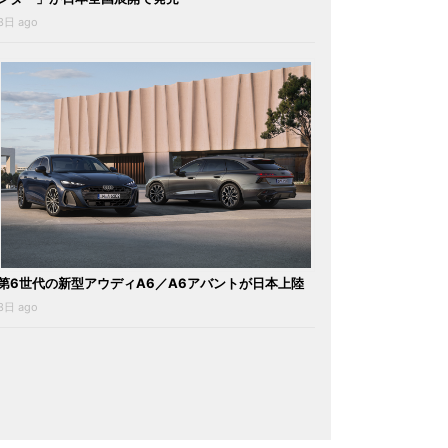
3日 ago
第6世代の新型アウディA6／A6アバントが日本上陸
3日 ago