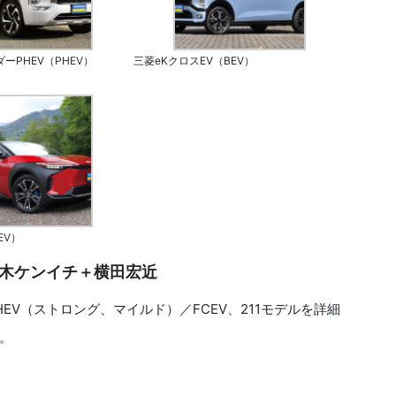
ーPHEV（PHEV）
三菱eKクロスEV（BEV）
EV）
鈴木ケンイチ＋横田宏近
EV（ストロング、マイルド）／FCEV、211モデルを詳細
。