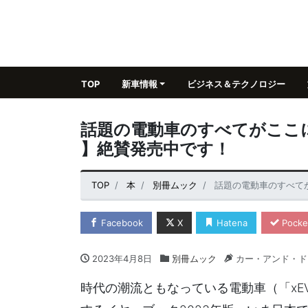
TOP
新車情報
ビジネス＆テクノロジー
話題の電動車のすべてがここにある
】絶賛発売中です！
TOP
本
別冊ムック
話題の電動車のすべてがこ
Facebook
X
Hatena
Pocke
2023年4月8日
別冊ムック
カー・アンド・ド
時代の潮流ともなっている電動車（「xEV」＝