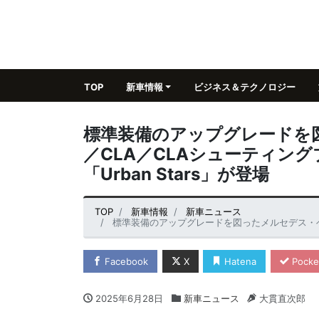
TOP
新車情報
ビジネス＆テクノロジー
標準装備のアップグレードを
／CLA／CLAシューティン
「Urban Stars」が登場
TOP
新車情報
新車ニュース
標準装備のアップグレードを図ったメルセデス・ベンツAクラス／CL
Facebook
X
Hatena
Pocke
2025年6月28日
新車ニュース
大貫直次郎