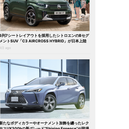
3列7シートレイアウトを採用したシトロエンのBセグ
メントSUV「C3 AIRCROSS HYBRID」が日本上陸
3日 ago
新たなボディカラーやオーナメント加飾を纏ったレク
サスUX300hの新グレード“Shining Essence”が登場