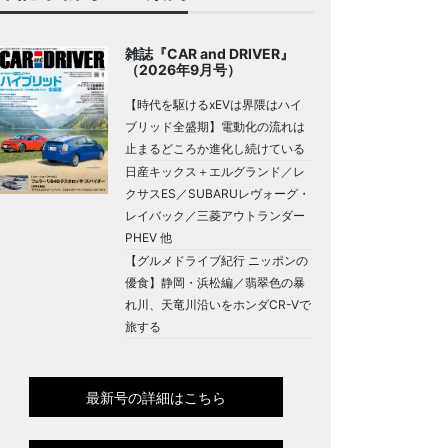
雑誌『CAR and DRIVER』
（2026年9月号）
【時代を駆けるxEVは界隈はハイ
ブリッド全盛期】電動化の流れは
止まるどころか進化し続けている
日産キックス＋エルグランド／レ
クサスES／SUBARUレヴォーグ・
レイバック／三菱アウトランダー
PHEV 他
【グルメドライブ紀行 ニッポンの
優食】静岡・浜松編／翡翠色の暴
れ川、天竜川沿いをホンダCR-Vで
旅する
最新号の詳細はこちら