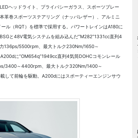
LEDヘッドライト、プライバシーガラス、スポーツブレー
本革巻スポーツステアリング（ナッパレザー）、アルミニ
ール（RQT）を標準で採用する。パワートレインはA180に
と48V電気システムを組み込んだ“M282”1331cc直列4
ps/5500rpm、最大トルク230Nm/1650～
A200dに“OM654q”1949cc直列4気筒DOHCコモンレール
400～4400rpm、最大トルク320Nm/1400～
）を搭載して前輪を駆動。A200dにはスポーティーエンジンサウ