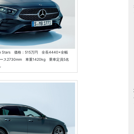
 Stars 価格：515万円 全長4440×全幅
ベース2730mm 車重1420kg 乗車定員5名
ル