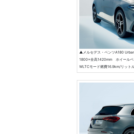
▲メルセデス・ベンツA180 Urban
1800×全高1420mm ホイール
WLTCモード燃費16.9km/リット