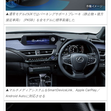
▲通常モデルのUXではパーキングサポートブレーキ（静止物＋後方
接近車両）［PKSB］を全モデルに標準装備した
▲マルチメディアシステムをSmartDeviceLink、Apple CarPlay／
Android Autoに対応させる