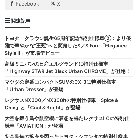
Facebook
X
関連記事
トヨタ・クラウン誕生65周年記念特別仕様車②：より優
雅で華やかな"王冠"へと変身したS／S Four「Elegance
Style Ⅱ」が市場デビュー
高級ミニバンの日産エルグランドに特別仕様車
「Highway STAR Jet Black Urban CHROME」が登場！
マツダの定番コンパクトSUVのCX-3に特別仕様車
「Urban Dresser」が登場
レクサスNX300／NX300hの特別仕様車「Spice＆
Chic」と「Cool＆Bright」が登場
大空を舞う鳥や航空機に着想を得たレクサスLCの特別仕
様車「AVIATION」が登場
安全装備の拡充を図ったトヨタ・シエンタの特別仕様車