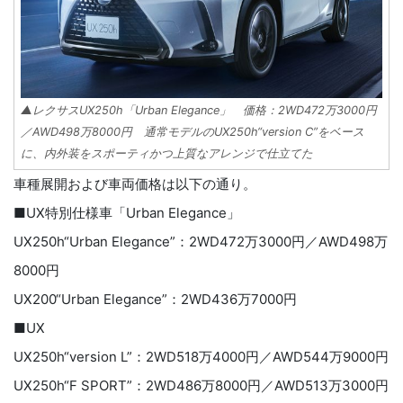
▲レクサスUX250h「Urban Elegance」 価格：2WD472万3000円
／AWD498万8000円 通常モデルのUX250h“version C”をベース
に、内外装をスポーティかつ上質なアレンジで仕立てた
車種展開および車両価格は以下の通り。
■UX特別仕様車「Urban Elegance」
UX250h“Urban Elegance”：2WD472万3000円／AWD498万
8000円
UX200“Urban Elegance”：2WD436万7000円
■UX
UX250h“version L”：2WD518万4000円／AWD544万9000円
UX250h“F SPORT”：2WD486万8000円／AWD513万3000円