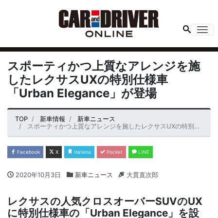
Me
スポーティかつ上質なアレンジを施
したレクサスUXの特別仕様車
「Urban Elegance」が登場
TOP
新車情報
新車ニュース
スポーティかつ上質なアレンジを施したレクサスUXの特別仕様車「Urban Elegance」が登場
Facebook
X
Hatena
Pocket
LINE
2020年10月3日
新車ニュース
大貫直次郎
レクサスの人気クロスオーバーSUVのUX
に特別仕様車の「Urban Elegance」を設