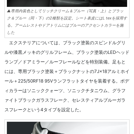
▲専用内装色としてリッチクリーム＆ブルー（写真・上）とブラッ
ク＆ブルー（同・下）の2種類を設定。シート表皮にはL texを採用す
る。アームレストやドアトリムにはブルーのアクセントカラーを施
した
エクステリアについては、ブラック塗装のスピンドルグリ
ルや漆黒メッキのグリルフレーム、ブラック塗装のLEDヘッド
ランプ／ドアミラー／ルーフレールなどを特別装備。足もと
には、専用ブラック塗装＋ブラックナットの7J×18アルミホイ
ール＋225/50RF18 95Vランフラットタイヤを装着する。ボデ
ィカラーはソニッククォーツ、ソニックチタニウム、グラフ
ァイトブラックガラスフレーク、セレスティアルブルーガラ
スフレークという4タイプを設定した。