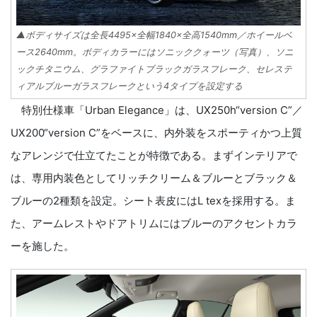
▲ボディサイズは全長4495×全幅1840×全高1540mm／ホイールベ
ース2640mm。ボディカラーにはソニッククォーツ（写真）、ソニ
ックチタニウム、グラファイトブラックガラスフレーク、セレステ
ィアルブルーガラスフレークという4タイプを設定する
特別仕様車「Urban Elegance」は、UX250h“version C”／
UX200“version C”をベースに、内外装をスポーティかつ上質
なアレンジで仕立てたことが特徴である。まずインテリアで
は、専用内装色としてリッチクリーム＆ブルーとブラック＆
ブルーの2種類を設定。シート表皮にはL texを採用する。ま
た、アームレストやドアトリムにはブルーのアクセントカラ
ーを施した。