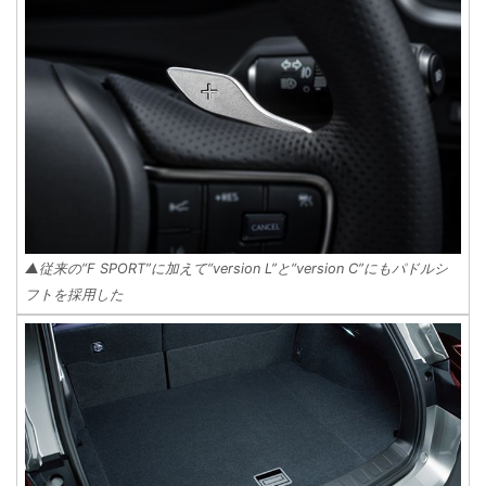
▲従来の“F SPORT”に加えて“version L”と“version C”にもパドルシ
フトを採用した