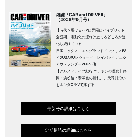
雑誌『CAR and DRIVER』
（2026年9月号）
【時代を駆けるxEVは界隈はハイブリッド
全盛期】電動化の流れは止まるどころか進
化し続けている
日産キックス＋エルグランド／レクサスES
／SUBARUレヴォーグ・レイバック／三菱
アウトランダーPHEV 他
【グルメドライブ紀行 ニッポンの優食】静
岡・浜松編／翡翠色の暴れ川、天竜川沿い
をホンダCR-Vで旅する
最新号の詳細はこちら
定期購読の詳細はこちら