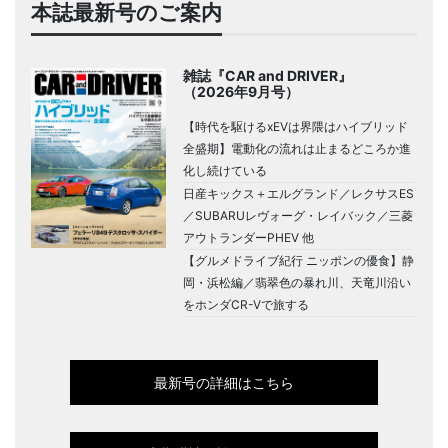
本誌最新号のご案内
雑誌『CAR and DRIVER』
（2026年9月号）
【時代を駆けるxEVは界隈はハイブリッド
全盛期】電動化の流れは止まるどころか進
化し続けている
日産キックス＋エルグランド／レクサスES
／SUBARUレヴォーグ・レイバック／三菱
アウトランダーPHEV 他
【グルメドライブ紀行 ニッポンの優食】静
岡・浜松編／翡翠色の暴れ川、天竜川沿い
をホンダCR-Vで旅する
最新号の詳細はこちら