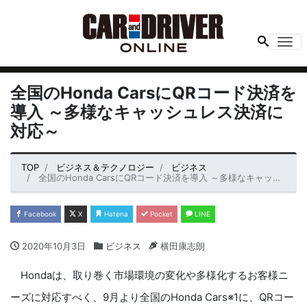
Me
全国のHonda CarsにQRコード決済を
導入 ～多様なキャッシュレス決済に
対応～
TOP
ビジネス＆テクノロジー
ビジネス
全国のHonda CarsにQRコード決済を導入 ～多様なキャッシュレス決済に対応～
Facebook
X
Hatena
Pocket
LINE
2020年10月3日
ビジネス
横田康志朗
Hondaは、取り巻く市場環境の変化や多様化するお客様ニ
ーズに対応すべく、9月より全国のHonda Cars※1に、QRコー