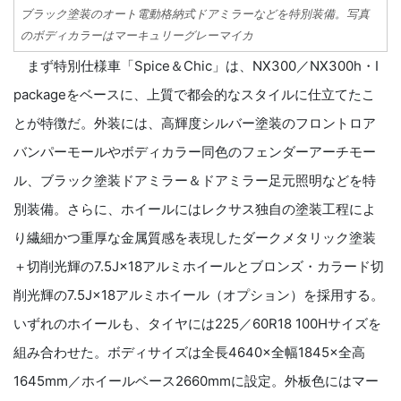
ブラック塗装のオート電動格納式ドアミラーなどを特別装備。写真
のボディカラーはマーキュリーグレーマイカ
まず特別仕様車「Spice＆Chic」は、NX300／NX300h・I
packageをベースに、上質で都会的なスタイルに仕立てたこ
とが特徴だ。外装には、高輝度シルバー塗装のフロントロア
バンパーモールやボディカラー同色のフェンダーアーチモー
ル、ブラック塗装ドアミラー＆ドアミラー足元照明などを特
別装備。さらに、ホイールにはレクサス独自の塗装工程によ
り繊細かつ重厚な金属質感を表現したダークメタリック塗装
＋切削光輝の7.5J×18アルミホイールとブロンズ・カラード切
削光輝の7.5J×18アルミホイール（オプション）を採用する。
いずれのホイールも、タイヤには225／60R18 100Hサイズを
組み合わせた。ボディサイズは全長4640×全幅1845×全高
1645mm／ホイールベース2660mmに設定。外板色にはマー