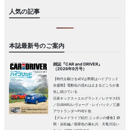
人気の記事
本誌最新号のご案内
雑誌『CAR and DRIVER』
（2026年9月号）
【時代を駆けるxEVは界隈はハイブリッド
全盛期】電動化の流れは止まるどころか進
化し続けている
日産キックス＋エルグランド／レクサスES
／SUBARUレヴォーグ・レイバック／三菱
アウトランダーPHEV 他
【グルメドライブ紀行 ニッポンの優食】静
岡・浜松編／翡翠色の暴れ川、天竜川沿い