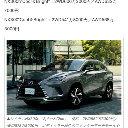
NX300h“Cool＆Bright”：2WD606万2000円／AWD632万
7000円
NX300“Cool＆Bright”：2WD541万8000円／AWD568万
3000円
▲レクサスNX300h「Spice＆Chic」 価格：2WD552万3000円／
AWD578万8000円 ボディカラー同色のフェンダーアーチモールや