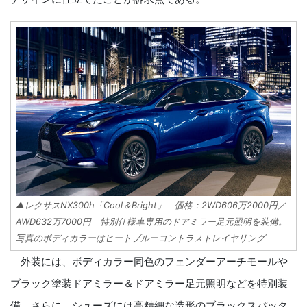
▲レクサスNX300h「Cool＆Bright」 価格：2WD606万2000円／
AWD632万7000円 特別仕様車専用のドアミラー足元照明を装備。
写真のボディカラーはヒートブルーコントラストレイヤリング
外装には、ボディカラー同色のフェンダーアーチモールや
ブラック塗装ドアミラー＆ドアミラー足元照明などを特別装
備。さらに、シューズには高精細な造形のブラックスパッタ