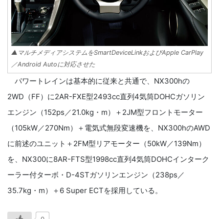
▲マルチメディアシステムをSmartDeviceLinkおよびApple CarPlay
／Android Autoに対応させた
パワートレインは基本的に従来と共通で、NX300hの
2WD（FF）に2AR-FXE型2493cc直列4気筒DOHCガソリン
エンジン（152ps／21.0kg・m）＋2JM型フロントモーター
（105kW／270Nm）＋電気式無段変速機を、NX300hのAWD
に前述のユニット＋2FM型リアモーター（50kW／139Nm）
を、NX300に8AR-FTS型1998cc直列4気筒DOHCインターク
ーラー付ターボ・D-4STガソリンエンジン（238ps／
35.7kg・m）＋6 Super ECTを採用している。
0