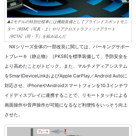
▲2モデルの特別仕様車には機能装備としてブラインドスポットモニ
ター［BSM]（写真・上）やリアクロストラフィックアラート
［RCTA]（同・下）を組み込んだ
NXシリーズ全体の一部改良に関しては、パーキングサポー
トブレーキ（静止物）［PKSB]を標準装備して、予防安全を
より高めたことがトピック。また、マルチメディアシステム
をSmartDeviceLinkおよびApple CarPlay／Android Autoに
対応させ、iPhoneやAndroidスマートフォンを10.3インチワ
イドディスプレイに連携することで、リモートタッチによる
画面操作や音声操作が可能になるなど利便性をいっそう向上
させた。