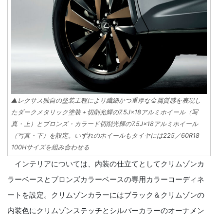
▲レクサス独自の塗装工程により繊細かつ重厚な金属質感を表現し
たダークメタリック塗装＋切削光輝の7.5J×18アルミホイール（写
真・上）とブロンズ・カラード切削光輝の7.5J×18アルミホイール
（写真・下）を設定。いずれのホイールもタイヤには225／60R18
100Hサイズを組み合わせる
インテリアについては、内装の仕立てとしてクリムゾンカ
ラーベースとブロンズカラーベースの専用カラーコーディネ
ートを設定。クリムゾンカラーにはブラック＆クリムゾンの
内装色にクリムゾンステッチとシルバーカラーのオーナメン