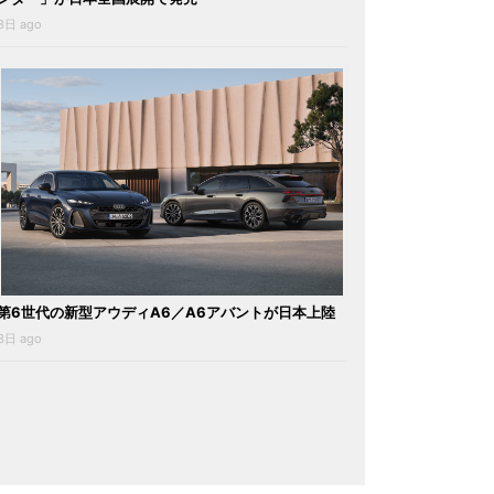
3日 ago
第6世代の新型アウディA6／A6アバントが日本上陸
3日 ago