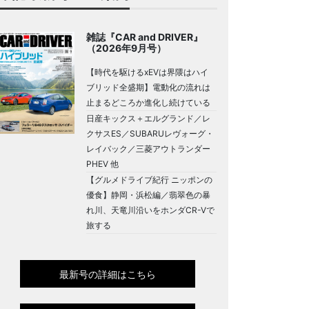
雑誌『CAR and DRIVER』
（2026年9月号）
【時代を駆けるxEVは界隈はハイ
ブリッド全盛期】電動化の流れは
止まるどころか進化し続けている
日産キックス＋エルグランド／レ
クサスES／SUBARUレヴォーグ・
レイバック／三菱アウトランダー
PHEV 他
【グルメドライブ紀行 ニッポンの
優食】静岡・浜松編／翡翠色の暴
れ川、天竜川沿いをホンダCR-Vで
旅する
最新号の詳細はこちら