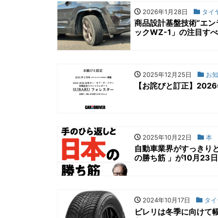
2026年1月28日
タイ
商品設計基盤技術“エン
ックWZ-1」の注目す
2025年12月25日
お知
【お詫びと訂正】202
2025年10月22日
本
自動車業界がすっきり
の勝ち筋 」が10月23
2024年10月17日
タイ
ピレリは冬季に向けて