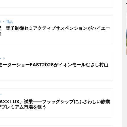
ツ・用品
」試乗記 電子制御セミアクティブサスペンションがハイエー
善
ント
VモーターショーEAST2026がイオンモールむさし村山
ヤ
MAXX LUX」試乗――フラッグシップにふさわしい静粛
でプレミアム市場を狙う