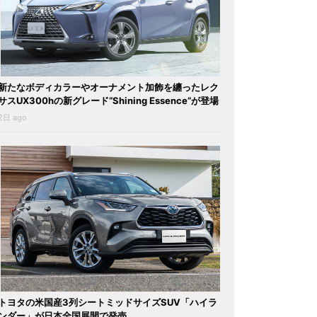
新たなボディカラーやオーナメント加飾を纏ったレク
サスUX300hの新グレード“Shining Essence”が登場
2日 ago
トヨタの米国産3列シートミッドサイズSUV「ハイラ
ンダー」が日本全国展開で発売