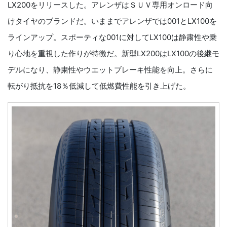
LX200をリリースした。アレンザはＳＵＶ専用オンロード向
けタイヤのブランドだ。いままでアレンザでは001とLX100を
ラインアップ。スポーティな001に対してLX100は静粛性や乗
り心地を重視した作りが特徴だ。新型LX200はLX100の後継モ
デルになり、静粛性やウエットブレーキ性能を向上。さらに
転がり抵抗を18％低減して低燃費性能を引き上げた。