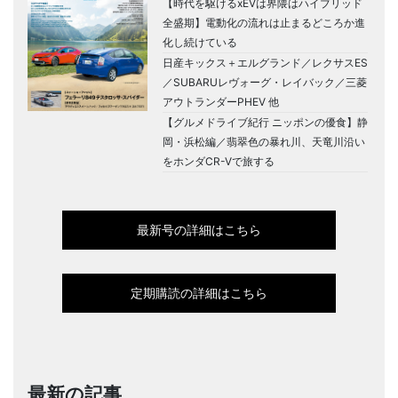
【時代を駆けるxEVは界隈はハイブリッド
全盛期】電動化の流れは止まるどころか進
化し続けている
日産キックス＋エルグランド／レクサスES
／SUBARUレヴォーグ・レイバック／三菱
アウトランダーPHEV 他
【グルメドライブ紀行 ニッポンの優食】静
岡・浜松編／翡翠色の暴れ川、天竜川沿い
をホンダCR-Vで旅する
最新号の詳細はこちら
定期購読の詳細はこちら
最新の記事