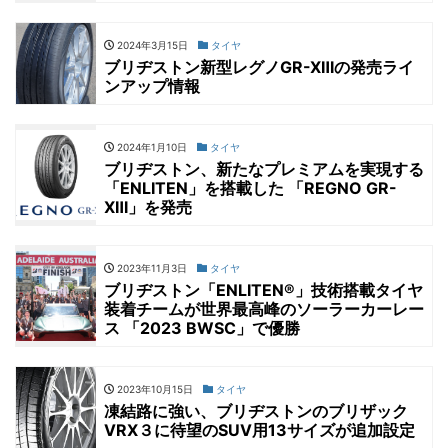
2024年3月15日
タイヤ
ブリヂストン新型レグノGR-XⅢの発売ライ
ンアップ情報
2024年1月10日
タイヤ
ブリヂストン、新たなプレミアムを実現する
「ENLITEN」を搭載した 「REGNO GR-
XⅢ」を発売
2023年11月3日
タイヤ
ブリヂストン「ENLITEN®」技術搭載タイヤ
装着チームが世界最高峰のソーラーカーレー
ス 「2023 BWSC」で優勝
2023年10月15日
タイヤ
凍結路に強い、ブリヂストンのブリザック
VRX３に待望のSUV用13サイズが追加設定