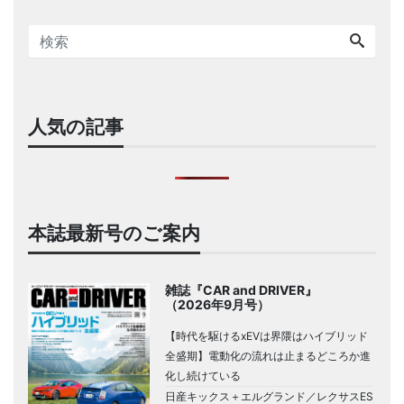
人気の記事
本誌最新号のご案内
雑誌『CAR and DRIVER』
（2026年9月号）
【時代を駆けるxEVは界隈はハイブリッド
全盛期】電動化の流れは止まるどころか進
化し続けている
日産キックス＋エルグランド／レクサスES