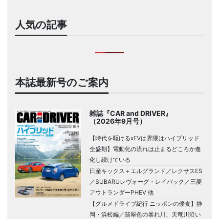
人気の記事
本誌最新号のご案内
雑誌『CAR and DRIVER』
（2026年9月号）
【時代を駆けるxEVは界隈はハイブリッド
全盛期】電動化の流れは止まるどころか進
化し続けている
日産キックス＋エルグランド／レクサスES
／SUBARUレヴォーグ・レイバック／三菱
アウトランダーPHEV 他
【グルメドライブ紀行 ニッポンの優食】静
岡・浜松編／翡翠色の暴れ川、天竜川沿い