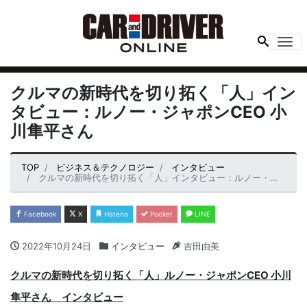
Me
クルマの新時代を切り拓く「人」イン
タビュー：ルノー・ジャポンCEO 小
川隼平さん
TOP
ビジネス＆テクノロジー
インタビュー
クルマの新時代を切り拓く「人」インタビュー：ルノー・ジャポンCEO 小川隼平さん
Facebook
X
Hatena
Pocket
LINE
2022年10月24日
インタビュー
吉田由美
クルマの新時代を切り拓く「人」ルノー・ジャポンCEO 小川
隼平さん インタビュー