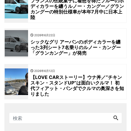
フランスの伝統菓子に着想を得たブルーのボ
ディカラーを纏うルノー・カングー／グラン
カングーの特別仕様車が本年7月中に日本上
陸
2026年6月22日
シックなグリ アーバンのボディカラーを纏
った3列シート7名乗りのルノー・カングー
「グランカングー」が発売
2026年6月12日
【LOVE CARストーリー】ウナ丼／“チキン
スキン・スタンドUP”は面白いクルマ！ 初
代フィアット・パンダでクルマの奥深さを知
りました