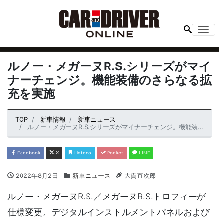
Me
ルノー・メガーヌR.S.シリーズがマイ
ナーチェンジ。機能装備のさらなる拡
充を実施
TOP
新車情報
新車ニュース
ルノー・メガーヌR.S.シリーズがマイナーチェンジ。機能装備のさらなる拡充を実施
Facebook
X
Hatena
Pocket
LINE
2022年8月2日
新車ニュース
大貫直次郎
ルノー・メガーヌR.S.／メガーヌR.S.トロフィーが
仕様変更。デジタルインストルメントパネルおよび