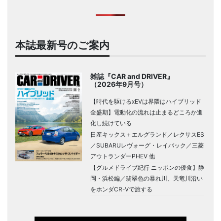
本誌最新号のご案内
雑誌『CAR and DRIVER』
（2026年9月号）
【時代を駆けるxEVは界隈はハイブリッド
全盛期】電動化の流れは止まるどころか進
化し続けている
日産キックス＋エルグランド／レクサスES
／SUBARUレヴォーグ・レイバック／三菱
アウトランダーPHEV 他
【グルメドライブ紀行 ニッポンの優食】静
岡・浜松編／翡翠色の暴れ川、天竜川沿い
をホンダCR-Vで旅する