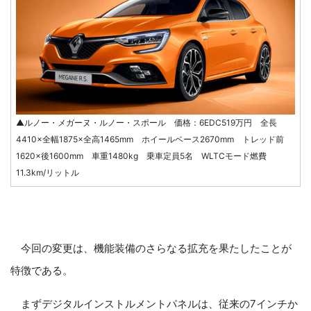
▲ルノー・メガーヌ・ルノー・スポール 価格：6EDC519万円 全長
4410×全幅1875×全高1465mm ホイールベース2670mm トレッド前
1620×後1600mm 車重1480kg 乗車定員5名 WLTCモード燃費
11.3km/リットル
今回の変更は、機能装備のさらなる拡充を果たしたことが
特徴である。
まずデジタルインストルメントパネルは、従来の7インチか