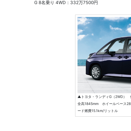
G 8名乗り 4WD：332万7500円
▲トヨタ・ランディG（2WD） 価格
全高1845mm ホイールベース28
ード燃費15.1km/リットル