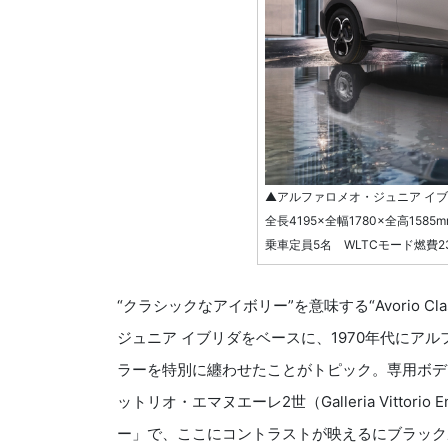
▲アルファロメオ・ジュニア イブ
全長4195×全幅1780×全高158
乗車定員5名 WLTCモード燃費2
“クラシックなアイボリー”を意味する“Avorio 
ジュニア イブリダをベースに、1970年代にア
ラーを特別に纏わせたことがトピック。専用ボデ
ットリオ・エマヌエーレ2世（Galleria Vittor
ー」で、ここにコントラストが映えるにブラック