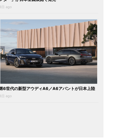
3日 ago
第6世代の新型アウディA6／A6アバントが日本上陸
3日 ago