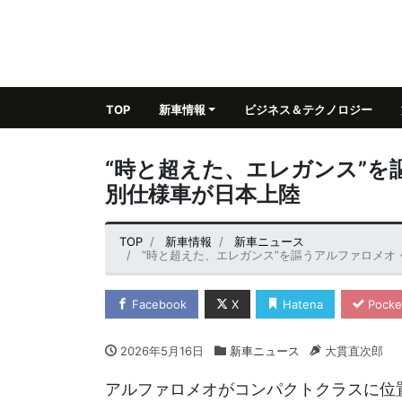
TOP
新車情報
ビジネス＆テクノロジー
“時と超えた、エレガンス”
別仕様車が日本上陸
TOP
新車情報
新車ニュース
“時と超えた、エレガンス”を謳うアルファロメオ
Facebook
X
Hatena
Pocke
2026年5月16日
新車ニュース
大貫直次郎
アルファロメオがコンパクトクラスに位