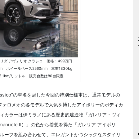
リダ アヴォリオ クラシコ 価格：499万円
5mm ホイールベース2560mm 車重1330kg
3.1km/リットル 販売台数は80台限定
Classico”の車名を冠した今回の特別仕様車は、通常モデルの
ルファロメオの各モデルで人気を博したアイボリーのボディカ
ィカラーは伊ミラノにある歴史的建造物「ガレリア・ヴィ
io Emanuele Ⅱ）」の色から着想を得た「ガレリア アイボリ
ルーフを組み合わせて、エレガントかつシックなスタイリ