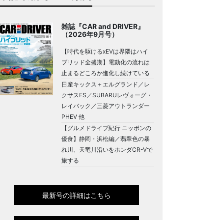
雑誌『CAR and DRIVER』
（2026年9月号）
【時代を駆けるxEVは界隈はハイ
ブリッド全盛期】電動化の流れは
止まるどころか進化し続けている
日産キックス＋エルグランド／レ
クサスES／SUBARUレヴォーグ・
レイバック／三菱アウトランダー
PHEV 他
【グルメドライブ紀行 ニッポンの
優食】静岡・浜松編／翡翠色の暴
れ川、天竜川沿いをホンダCR-Vで
旅する
最新号の詳細はこちら