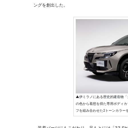
ングを創出した。
▲伊ミラノにある歴史的建造物「
の色から着想を得た専用ボディカ
フを組み合わせた2トーンカラー
装着パーツにもこだわり、足もとには「33 Str