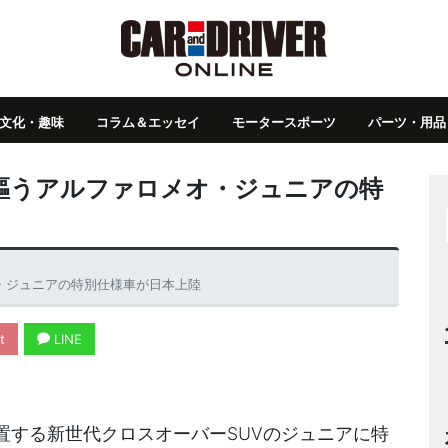
文化・趣味
コラム＆エッセイ
モータースポーツ
パーツ・用品
を謳うアルファロメオ・ジュニアの特
・ジュニアの特別仕様車が日本上陸
t
LINE
置する新世代クロスオーバーSUVのジュニアに特