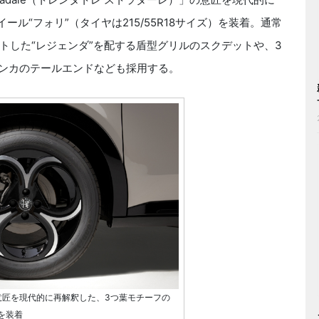
ル“フォリ”（タイヤは215/55R18サイズ）を装着。通常
トした“レジェンダ”を配する盾型グリルのスクデットや、3
ロンカのテールエンドなども採用する。
e」の意匠を現代的に再解釈した、3つ葉モチーフの
を装着