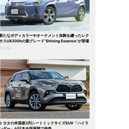
新たなボディカラーやオーナメント加飾を纏ったレク
サスUX300hの新グレード“Shining Essence”が登場
2日 ago
トヨタの米国産3列シートミッドサイズSUV「ハイラ
ンダー」が日本全国展開で発売