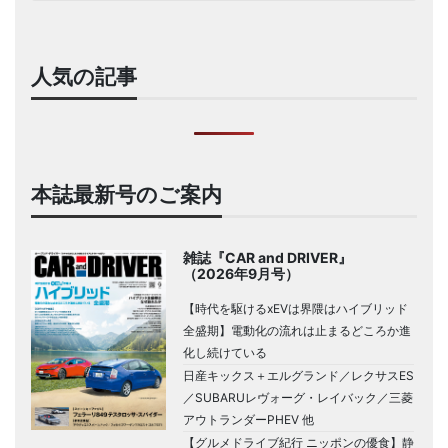
人気の記事
本誌最新号のご案内
雑誌『CAR and DRIVER』
（2026年9月号）
【時代を駆けるxEVは界隈はハイブリッド
全盛期】電動化の流れは止まるどころか進
化し続けている
日産キックス＋エルグランド／レクサスES
／SUBARUレヴォーグ・レイバック／三菱
アウトランダーPHEV 他
【グルメドライブ紀行 ニッポンの優食】静