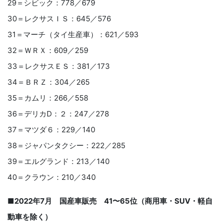
29＝シビック：778／679
30＝レクサスＩＳ：645／576
31＝マーチ（タイ生産車）：621／593
32＝ＷＲＸ：609／259
33＝レクサスＥＳ：381／173
34＝ＢＲＺ：304／265
35＝カムリ：266／558
36＝デリカD：２：247／278
37＝マツダ６：229／140
38＝ジャパンタクシー：222／285
39＝エルグランド：213／140
40＝クラウン：210／340
■2022年7月 国産車販売 41〜65位（商用車・SUV・軽自
動車を除く）