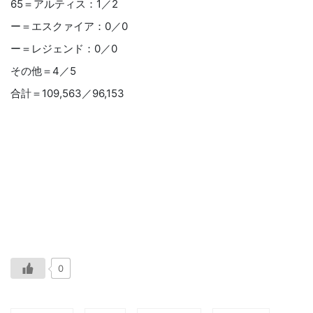
65＝アルティス：1／2
ー＝エスクァイア：0／0
ー＝レジェンド：0／0
その他＝4／5
合計＝109,563／96,153
0