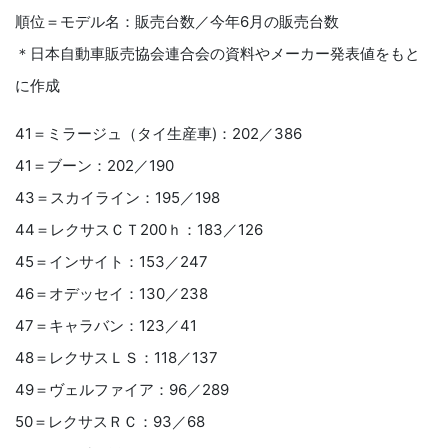
順位＝モデル名：販売台数／今年6月の販売台数
＊日本自動車販売協会連合会の資料やメーカー発表値をもと
に作成
41＝ミラージュ（タイ生産車)：202／386
41＝ブーン：202／190
43＝スカイライン：195／198
44＝レクサスＣＴ200ｈ：183／126
45＝インサイト：153／247
46＝オデッセイ：130／238
47＝キャラバン：123／41
48＝レクサスＬＳ：118／137
49＝ヴェルファイア：96／289
50＝レクサスＲＣ：93／68