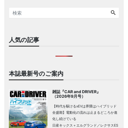
人気の記事
本誌最新号のご案内
雑誌『CAR and DRIVER』
（2026年9月号）
【時代を駆けるxEVは界隈はハイブリッド
全盛期】電動化の流れは止まるどころか進
化し続けている
日産キックス＋エルグランド／レクサスES