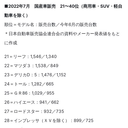
■2022年7月 国産車販売 21〜40位（商用車・SUV・軽自
動車を除く）
順位＝モデル名：販売台数／今年6月の販売台数
＊日本自動車販売協会連合会の資料やメーカー発表値をもと
に作成
21＝リーフ：1,546／1,340
22＝マツダ３：1,538／849
23＝デリカD：5：1,476／1,152
24＝トール：1,282／665
25＝ＧＲ86：1,029／955
26＝ハイエース：941／662
27＝ロードスター：932／735
28＝インプレッサ（ＸＶを除く）：899／725