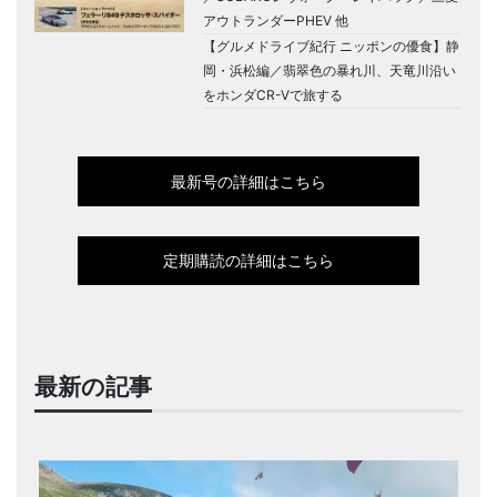
アウトランダーPHEV 他
【グルメドライブ紀行 ニッポンの優食】静
岡・浜松編／翡翠色の暴れ川、天竜川沿い
をホンダCR-Vで旅する
最新号の詳細はこちら
定期購読の詳細はこちら
最新の記事