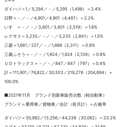
ダイハツ＝1／5,294／－／5,295（1,498）＝2.4%
日野＝－／－／4,901／4,901（4,487）＝2.2%
いすゞ＝－／－／3,601／3,601（3,519）＝1.6%
レクサス＝3,235／－／－／3,235（2,841）＝1.5%
三菱＝1,661／227／－／1,888（2,311）＝0.9%
三菱ふそう＝－／－／1,824／1,824（2,139）＝0.8%
ＵＤトラックス＝－／－／847／847（797）＝0.4%
計＝111,901／76,822／30,553／219,276（204,894）＝
100.0%
■2021年11月 ブランド別新車販売台数（軽自動車）
ブランド＝乗用車／貨物車／合計（前月計）＝占拠率
ダイハツ＝30,982／13,256／44,238（30,062）＝33.2%
スズキ＝33,110／9,221／42,331（34,829）＝31.8%