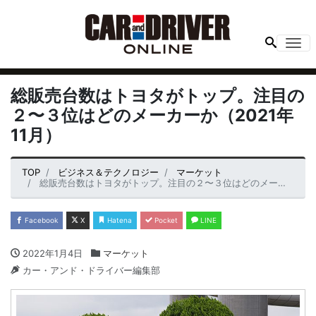
Me
総販売台数はトヨタがトップ。注目の
２〜３位はどのメーカーか（2021年
11月）
TOP
ビジネス＆テクノロジー
マーケット
総販売台数はトヨタがトップ。注目の２〜３位はどのメーカーか（2021年11月）
Facebook
X
Hatena
Pocket
LINE
2022年1月4日
マーケット
カー・アンド・ドライバー編集部