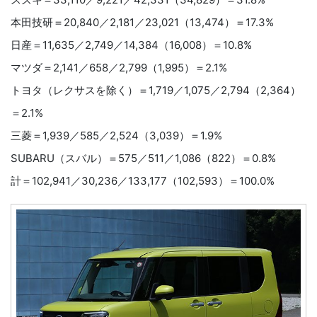
本田技研＝20,840／2,181／23,021（13,474）＝17.3%
日産＝11,635／2,749／14,384（16,008）＝10.8%
マツダ＝2,141／658／2,799（1,995）＝2.1%
トヨタ（レクサスを除く）＝1,719／1,075／2,794（2,364）
＝2.1%
三菱＝1,939／585／2,524（3,039）＝1.9%
SUBARU（スバル）＝575／511／1,086（822）＝0.8%
計＝102,941／30,236／133,177（102,593）＝100.0%