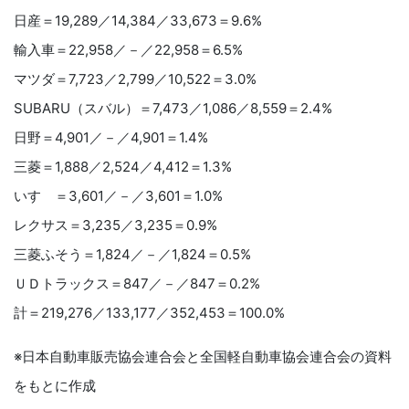
日産＝19,289／14,384／33,673＝9.6%
輸入車＝22,958／－／22,958＝6.5%
マツダ＝7,723／2,799／10,522＝3.0%
SUBARU（スバル）＝7,473／1,086／8,559＝2.4%
日野＝4,901／－／4,901＝1.4%
三菱＝1,888／2,524／4,412＝1.3%
いすゞ＝3,601／－／3,601＝1.0%
レクサス＝3,235／3,235＝0.9%
三菱ふそう＝1,824／－／1,824＝0.5%
ＵＤトラックス＝847／－／847＝0.2%
計＝219,276／133,177／352,453＝100.0%
※日本自動車販売協会連合会と全国軽自動車協会連合会の資料
をもとに作成