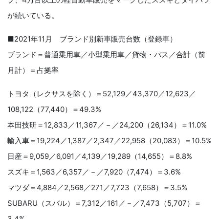
が続いている。
■2021年11月 ブランド別新車販売台数（登録車）
ブランド＝普通乗用車／小型乗用車／貨物・バス／合計（前
月計）＝占拠率
トヨタ（レクサスを除く）＝52,129／43,370／12,623／
108,122（77,440）＝49.3%
本田技研＝12,833／11,367／－／24,200（26,134）＝11.0%
輸入車＝19,224／1,387／2,347／22,958（20,083）＝10.5%
日産＝9,059／6,091／4,139／19,289（14,655）＝8.8%
スズキ＝1,563／6,357／－／7,920（7,474）＝3.6%
マツダ＝4,884／2,568／271／7,723（7,658）＝3.5%
SUBARU（スバル）＝7,312／161／－／7,473（5,707）＝
3.4%