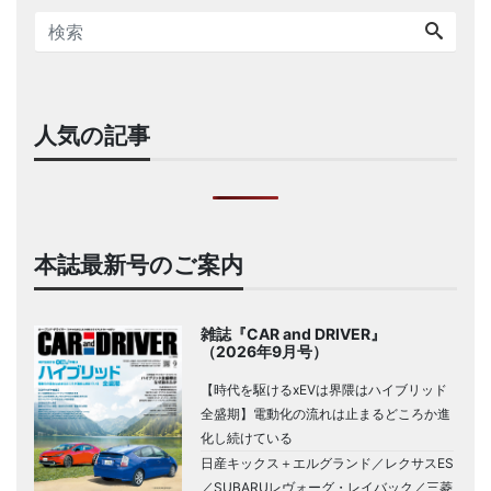
人気の記事
本誌最新号のご案内
雑誌『CAR and DRIVER』
（2026年9月号）
【時代を駆けるxEVは界隈はハイブリッド
全盛期】電動化の流れは止まるどころか進
化し続けている
日産キックス＋エルグランド／レクサスES
／SUBARUレヴォーグ・レイバック／三菱