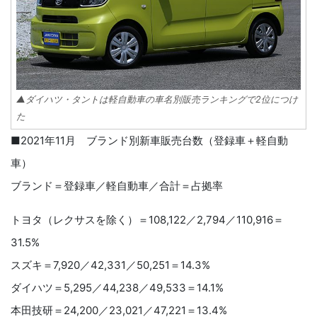
▲ダイハツ・タントは軽自動車の車名別販売ランキングで2位につけ
た
■2021年11月 ブランド別新車販売台数（登録車＋軽自動
車）
ブランド＝登録車／軽自動車／合計＝占拠率
トヨタ（レクサスを除く）＝108,122／2,794／110,916＝
31.5%
スズキ＝7,920／42,331／50,251＝14.3%
ダイハツ＝5,295／44,238／49,533＝14.1%
本田技研＝24,200／23,021／47,221＝13.4%