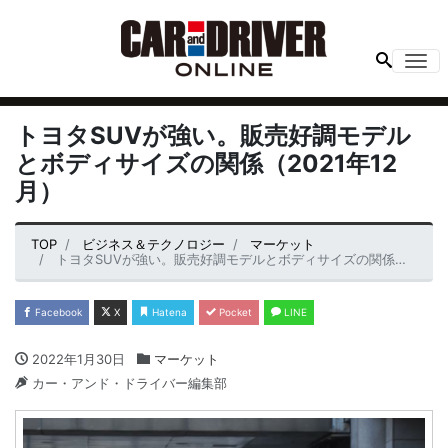
Me
トヨタSUVが強い。販売好調モデル
とボディサイズの関係（2021年12
月）
TOP
ビジネス＆テクノロジー
マーケット
トヨタSUVが強い。販売好調モデルとボディサイズの関係（2021年12月）
Facebook
X
Hatena
Pocket
LINE
2022年1月30日
マーケット
カー・アンド・ドライバー編集部