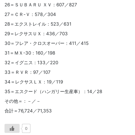
26＝ＳＵＢＡＲＵ ＸＶ：607／827
27＝ＣＲ-Ｖ：578／304
28＝エクストレイル：523／631
29＝レクサスＵＸ：436／703
30＝フレア・クロスオーバー：411／415
31＝ＭＸ-30：160／198
32＝イグニス：133／220
33＝ＲＶＲ：97／107
34＝レクサスＬＸ：19／119
35＝エスクード（ハンガリー生産車）：14／28
その他＝：－／－
合計＝76,724／71,353
0