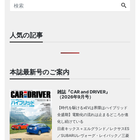
人気の記事
本誌最新号のご案内
雑誌『CAR and DRIVER』
（2026年9月号）
【時代を駆けるxEVは界隈はハイブリッド
全盛期】電動化の流れは止まるどころか進
化し続けている
日産キックス＋エルグランド／レクサスES
／SUBARUレヴォーグ・レイバック／三菱