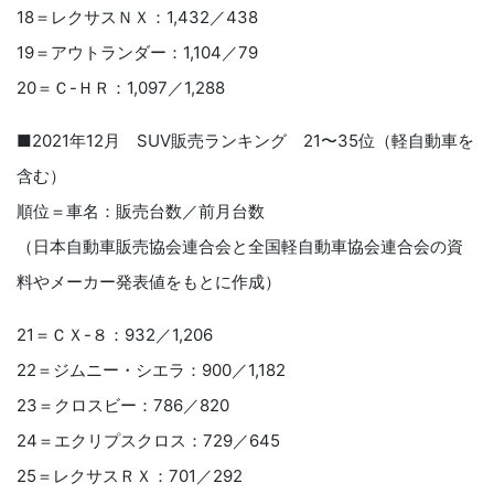
18＝レクサスＮＸ：1,432／438
19＝アウトランダー：1,104／79
20＝Ｃ-ＨＲ：1,097／1,288
■2021年12月 SUV販売ランキング 21〜35位（軽自動車を
含む）
順位＝車名：販売台数／前月台数
（日本自動車販売協会連合会と全国軽自動車協会連合会の資
料やメーカー発表値をもとに作成）
21＝ＣＸ-８：932／1,206
22＝ジムニー・シエラ：900／1,182
23＝クロスビー：786／820
24＝エクリプスクロス：729／645
25＝レクサスＲＸ：701／292