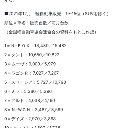
■2021年12月 軽自動車販売 1〜15位（SUVを除く）
順位＝車名：販売台数／前月台数
（全国軽自動車協会連合会の資料をもとに作成）
1＝Ｎ–ＢＯＸ：13,439／15,482
2＝タント：10,650／10,822
3＝ムーヴ：9,009／5,979
4＝ワゴンＲ：7,027／7,267
5＝スペーシア：5,727／10,790
6＝ミラ：5,380／5,396
7＝アルト：4,038／4,160
8＝Ｎ–ＷＧＮ：3,487／3,599
9＝デイズ：2,970／3,868
10＝キャスト：1,607／1,738