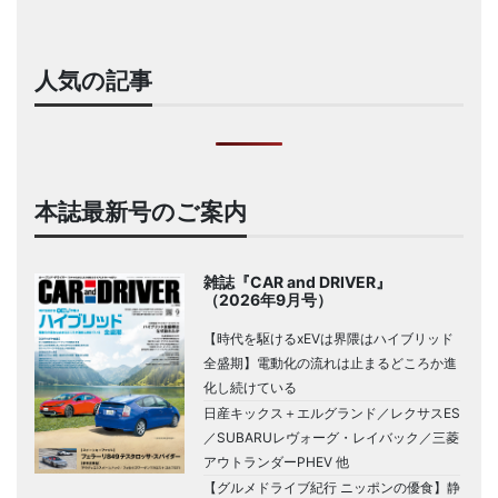
人気の記事
本誌最新号のご案内
雑誌『CAR and DRIVER』
（2026年9月号）
【時代を駆けるxEVは界隈はハイブリッド
全盛期】電動化の流れは止まるどころか進
化し続けている
日産キックス＋エルグランド／レクサスES
／SUBARUレヴォーグ・レイバック／三菱
アウトランダーPHEV 他
【グルメドライブ紀行 ニッポンの優食】静