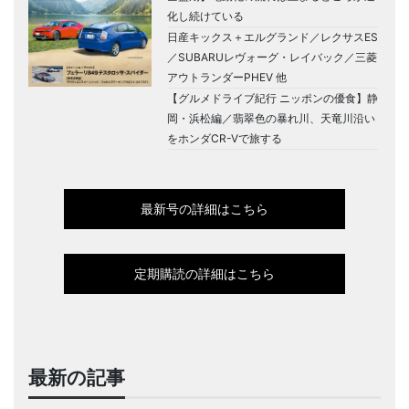
化し続けている
日産キックス＋エルグランド／レクサスES
／SUBARUレヴォーグ・レイバック／三菱
アウトランダーPHEV 他
【グルメドライブ紀行 ニッポンの優食】静
岡・浜松編／翡翠色の暴れ川、天竜川沿い
をホンダCR-Vで旅する
最新号の詳細はこちら
定期購読の詳細はこちら
最新の記事