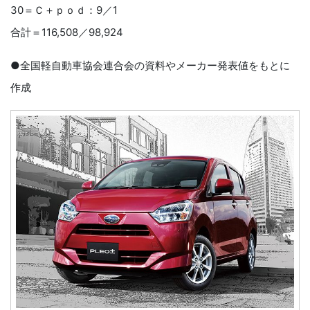
30＝Ｃ＋ｐｏｄ：9／1
合計＝116,508／98,924
●全国軽自動車協会連合会の資料やメーカー発表値をもとに
作成