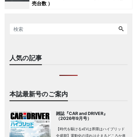
売台数 ）
人気の記事
本誌最新号のご案内
雑誌『CAR and DRIVER』
（2026年9月号）
【時代を駆けるxEVは界隈はハイブリッド
全盛期】電動化の流れは止まるどころか進