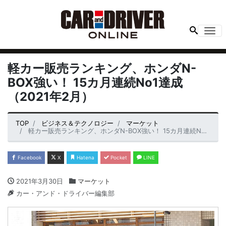
Me
軽カー販売ランキング、ホンダN-
BOX強い！ 15カ月連続No1達成
（2021年2月）
TOP
ビジネス＆テクノロジー
マーケット
軽カー販売ランキング、ホンダN-BOX強い！ 15カ月連続No1達成（2021年2月）
Facebook
X
Hatena
Pocket
LINE
2021年3月30日
マーケット
カー・アンド・ドライバー編集部