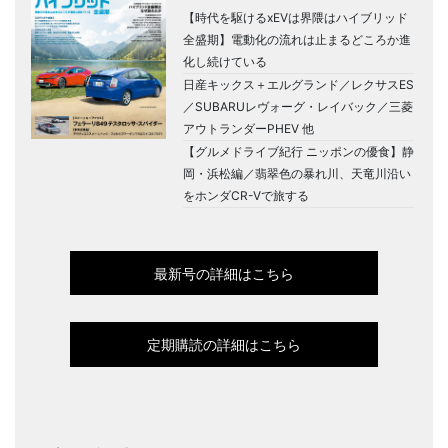
【時代を駆けるxEVは界隈はハイブリッド
全盛期】電動化の流れは止まるどころか進
化し続けている
日産キックス＋エルグランド／レクサスES
／SUBARUレヴォーグ・レイバック／三菱
アウトランダーPHEV 他
【グルメドライブ紀行 ニッポンの優食】静
岡・浜松編／翡翠色の暴れ川、天竜川沿い
をホンダCR-Vで旅する
最新号の詳細はこちら
定期購読の詳細はこちら