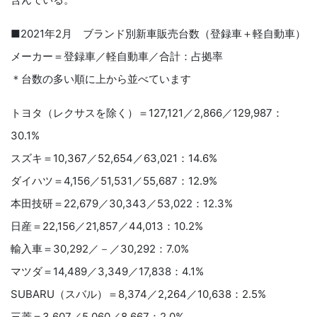
■2021年2月 ブランド別新車販売台数（登録車＋軽自動車）
メーカー＝登録車／軽自動車／合計：占拠率
＊台数の多い順に上から並べています
トヨタ（レクサスを除く）＝127,121／2,866／129,987：
30.1%
スズキ＝10,367／52,654／63,021：14.6%
ダイハツ＝4,156／51,531／55,687：12.9%
本田技研＝22,679／30,343／53,022：12.3%
日産＝22,156／21,857／44,013：10.2%
輸入車＝30,292／－／30,292：7.0%
マツダ＝14,489／3,349／17,838：4.1%
SUBARU（スバル）＝8,374／2,264／10,638：2.5%
三菱＝3,607／5,060／8,667：2.0%