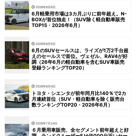
2026年8月6日
6月軽乗用市場は3カ月ぶりに前年超え。N-
BOXが首位独走！（SUV除く軽自動車販売
TOP15・2026年6月）
2026年8月5日
6月のSUVセールスは、ライズが1万2千台超
えのセールスで首位。ヴェゼル、RAV4が好
調（26年6月の軽自動車を含むSUV車販売
登録ランキングTOP20）
2026年8月4日
トヨタ・シエンタが前年同月比140％で2カ
月連続首位（SUV・軽自動車を除く販売台
数ランキングTOP20・2026年6月）
2026年7月24日
６月乗用車販売、全セグメント前年超えと好
調。ランドクルーザーFJが5000台近いセー