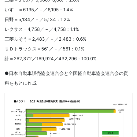
いすゞ＝6,195／－／6,195：1.4%
日野＝5,134／－／5,134：1.2%
レクサス＝4,758／－／4,758：1.1%
三菱ふそう＝2,483／－／2,483：0.6%
ＵＤトラックス＝561／－／561：0.1%
計＝262,372／169,924／432,296：100.0%
●日本自動車販売協会連合会と全国軽自動車協会連合会の資
料をもとに作成