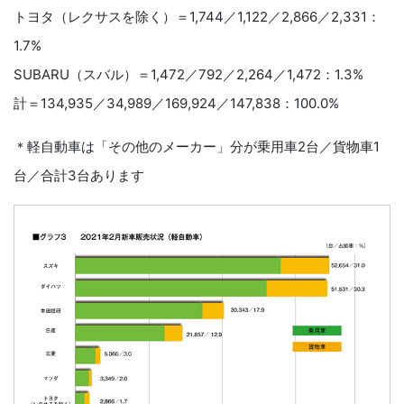
トヨタ（レクサスを除く）＝1,744／1,122／2,866／2,331：
1.7%
SUBARU（スバル）＝1,472／792／2,264／1,472：1.3%
計＝134,935／34,989／169,924／147,838：100.0%
＊軽自動車は「その他のメーカー」分が乗用車2台／貨物車1
台／合計3台あります