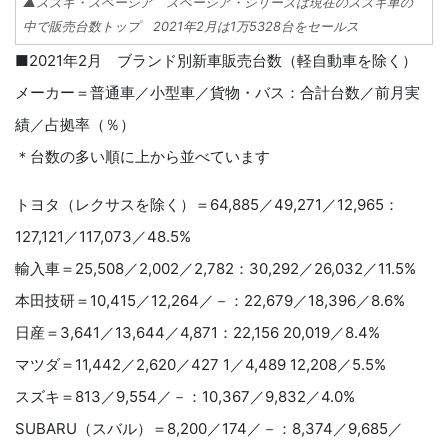
▲スズキ・スペーシア スペーシア・シリーズは現在のスズキ車の
中で販売台数トップ 2021年2月は1万5328台をセールス
■2021年2月 ブランド別新車販売台数（軽自動車を除く）
メーカー＝普通車／小型車／貨物・バス：合計台数／前月実
績／占拠率（％）
＊台数の多い順に上から並べています
トヨタ（レクサスを除く）＝64,885／49,271／12,965：
127,121／117,073／48.5%
輸入車＝25,508／2,002／2,782：30,292／26,032／11.5%
本田技研＝10,415／12,264／－：22,679／18,396／8.6%
日産＝3,641／13,644／4,871：22,156 20,019／8.4%
マツダ＝11,442／2,620／427 1／4,489 12,208／5.5%
スズキ＝813／9,554／－：10,367／9,832／4.0%
SUBARU（スバル）＝8,200／174／－：8,374／9,685／