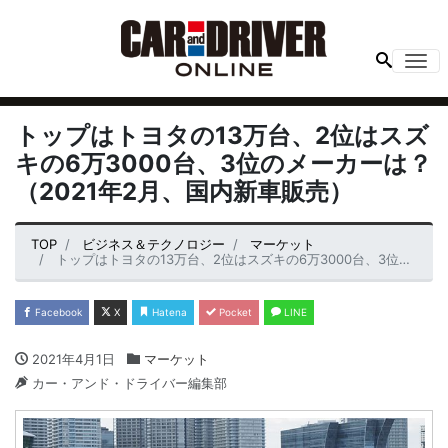
Me
トップはトヨタの13万台、2位はスズ
キの6万3000台、3位のメーカーは？
（2021年2月、国内新車販売）
TOP
ビジネス＆テクノロジー
マーケット
トップはトヨタの13万台、2位はスズキの6万3000台、3位のメーカーは？（2021年2月、国内新車販売）
Facebook
X
Hatena
Pocket
LINE
2021年4月1日
マーケット
カー・アンド・ドライバー編集部