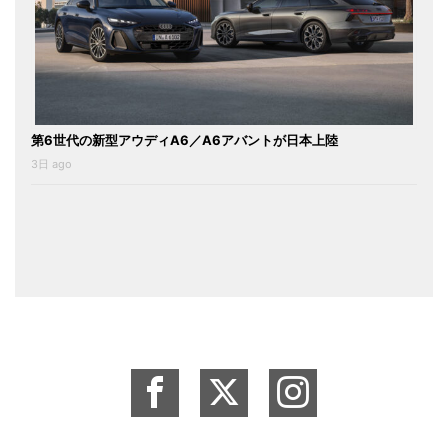
第6世代の新型アウディA6／A6アバントが日本上陸
3日 ago