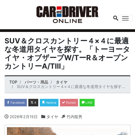
Me
SUV＆クロスカントリー４×４に最適
な冬道用タイヤを探す。「トーヨータ
イヤ・オブザーブW/TーR＆オープン
カントリーA/TⅢ」
TOP
パーツ・用品
タイヤ
SUV＆クロスカントリー４×４に最適な冬道用タイヤを探す。「トーヨータイヤ・オブザーブW/TーR＆オープンカントリーA/TⅢ」
Facebook
X
Hatena
Pocket
LINE
2026年2月15日
タイヤ
竹内龍男