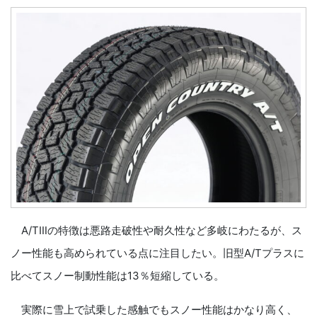
A/TⅢの特徴は悪路走破性や耐久性など多岐にわたるが、ス
ノー性能も高められている点に注目したい。旧型A/Tプラスに
比べてスノー制動性能は13％短縮している。
実際に雪上で試乗した感触でもスノー性能はかなり高く、