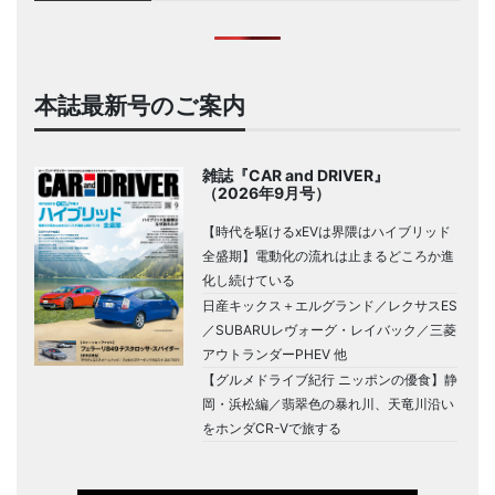
本誌最新号のご案内
雑誌『CAR and DRIVER』
（2026年9月号）
【時代を駆けるxEVは界隈はハイブリッド
全盛期】電動化の流れは止まるどころか進
化し続けている
日産キックス＋エルグランド／レクサスES
／SUBARUレヴォーグ・レイバック／三菱
アウトランダーPHEV 他
【グルメドライブ紀行 ニッポンの優食】静
岡・浜松編／翡翠色の暴れ川、天竜川沿い
をホンダCR-Vで旅する