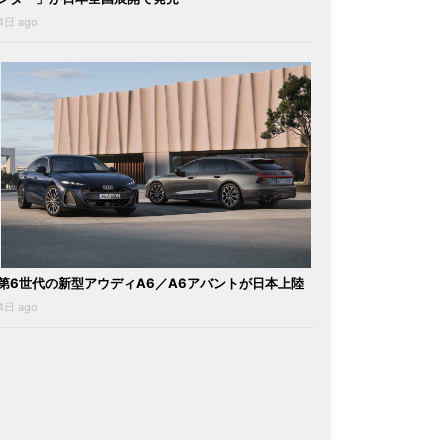
4日 ago
第6世代の新型アウディA6／A6アバントが日本上陸
4日 ago