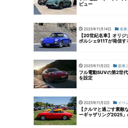
ビュー
2025年11月14日
名車
【20世紀名車】オリジ
ポルシェ911Tが発信
2025年11月2日
新車
フル電動SUVの第2世
を設定
2025年11月2日
イベ
【クルマと過ごす素敵
ーギャザリング2025