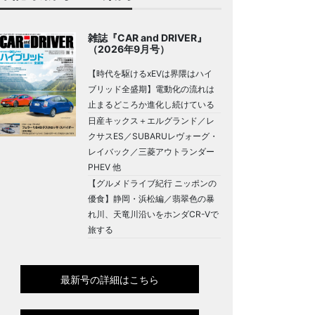
雑誌『CAR and DRIVER』
（2026年9月号）
【時代を駆けるxEVは界隈はハイ
ブリッド全盛期】電動化の流れは
止まるどころか進化し続けている
日産キックス＋エルグランド／レ
クサスES／SUBARUレヴォーグ・
レイバック／三菱アウトランダー
PHEV 他
【グルメドライブ紀行 ニッポンの
優食】静岡・浜松編／翡翠色の暴
れ川、天竜川沿いをホンダCR-Vで
旅する
最新号の詳細はこちら