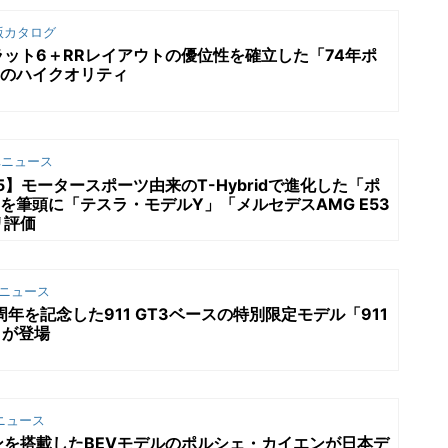
版カタログ
ット6＋RRレイアウトの優位性を確立した「74年ポ
」のハイクオリティ
ニュース
5】モータースポーツ由来のT-Hybridで進化した「ポ
」を筆頭に「テスラ・モデルY」「メルセデスAMG E53
リ評価
ニュース
0周年を記念した911 GT3ベースの特別限定モデル「911
ェ」が登場
ニュース
を搭載したBEVモデルのポルシェ・カイエンが日本デ