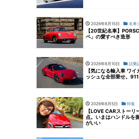
2026年6月15日
名車
【20世紀名車】PORS
ペ」の愛すべき造形
2026年6月10日
試乗
【気になる輸入車 ワイ
ッシュな全部乗せ。91
2026年6月5日
特集
【LOVE CARストー
点。いまはハンドルを
がいい