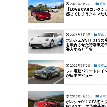
2026年5月22日
特集
【LOVE CARコレ
感じてしまうクルマたち
2026年5月9日
新車ニ
ポルシェが911 GT
を融合させた特別限定モ
導入すると予告
2026年5月2日
新車ニ
フル電動パワートレイン
が日本デビュー
2026年4月20日
新車
ポルシェ911 GT3初
GT3 S/C」の予約受注