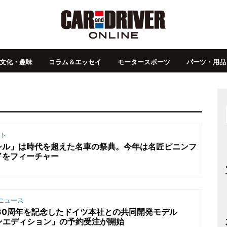
文化・趣味
コラム＆エッセイ
モータースポーツ
パーツ・用品
ト
シル」は時代を超えた名車の祭典。今年は名匠ピニンフ
ドをフィーチャー
ニュース
30周年を記念したドイツ本社との共同開発モデル
ィザンエディション」の予約受注が開始