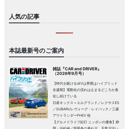
人気の記事
本誌最新号のご案内
雑誌『CAR and DRIVER』
（2026年9月号）
【時代を駆けるxEVは界隈はハイブリッド
全盛期】電動化の流れは止まるどころか進
化し続けている
日産キックス＋エルグランド／レクサスES
／SUBARUレヴォーグ・レイバック／三菱
アウトランダーPHEV 他
【グルメドライブ紀行 ニッポンの優食】静
岡・浜松編／翡翠色の暴れ川、天竜川沿い