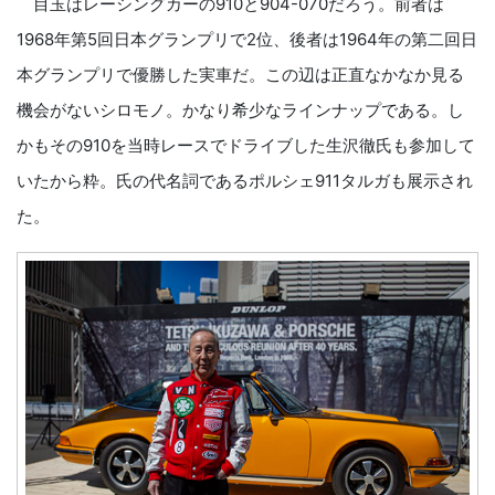
目玉はレーシングカーの910と904-070だろう。前者は
1968年第5回日本グランプリで2位、後者は1964年の第二回日
本グランプリで優勝した実車だ。この辺は正直なかなか見る
機会がないシロモノ。かなり希少なラインナップである。し
かもその910を当時レースでドライブした生沢徹氏も参加して
いたから粋。氏の代名詞であるポルシェ911タルガも展示され
た。