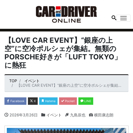
Me
【LOVE CAR EVENT】“銀座の上
空”に空冷ポルシェが集結。無類の
PORSCHE好きが「LUFT TOKYO」
に熱狂
TOP
イベント
【LOVE CAR EVENT】“銀座の上空”に空冷ポルシェが集結。無類のPORSCHE好きが「LUFT TOKYO」に熱狂
Facebook
X
Hatena
Pocket
LINE
2026年3月26日
イベント
九島辰也
横田康志朗