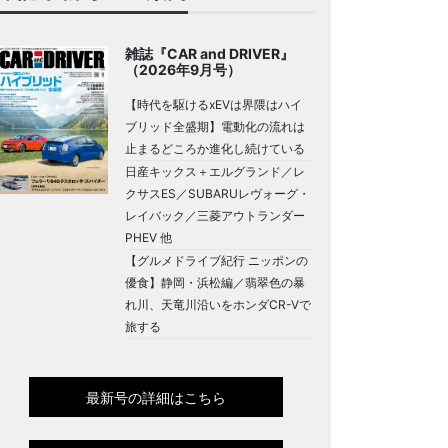
雑誌『CAR and DRIVER』
（2026年9月号）
【時代を駆けるxEVは界隈はハイ
ブリッド全盛期】電動化の流れは
止まるどころか進化し続けている
日産キックス＋エルグランド／レ
クサスES／SUBARUレヴォーグ・
レイバック／三菱アウトランダー
PHEV 他
【グルメドライブ紀行 ニッポンの
優食】静岡・浜松編／翡翠色の暴
れ川、天竜川沿いをホンダCR-Vで
旅する
最新号の詳細はこちら