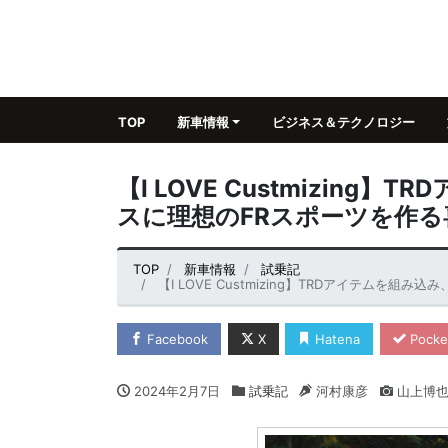
TOP
新車情報
ビジネス＆テクノロジー
【I LOVE Custmizing
スに理想のFRスポーツを作
TOP
新車情報
試乗記
【I LOVE Custmizing】TRDアイテムを
Facebook
X
Hatena
Pocke
2024年2月7日
試乗記
河村康彦
山上博