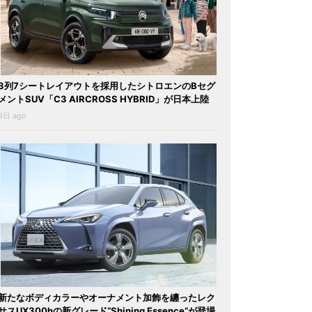
3列7シートレイアウトを採用したシトロエンのBセグ
メントSUV「C3 AIRCROSS HYBRID」が日本上陸
3日 ago
新たなボディカラーやオーナメント加飾を纏ったレク
サスUX300hの新グレード“Shining Essence”が登場