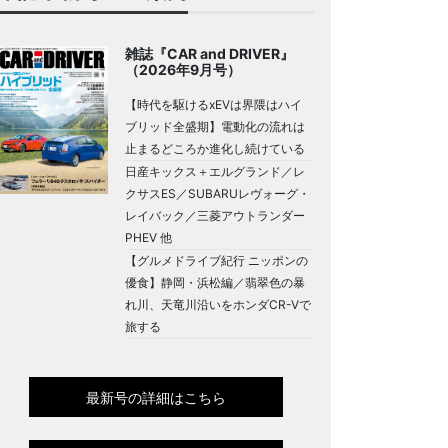
雑誌『CAR and DRIVER』
（2026年9月号）
【時代を駆けるxEVは界隈はハイ
ブリッド全盛期】電動化の流れは
止まるどころか進化し続けている
日産キックス＋エルグランド／レ
クサスES／SUBARUレヴォーグ・
レイバック／三菱アウトランダー
PHEV 他
【グルメドライブ紀行 ニッポンの
優食】静岡・浜松編／翡翠色の暴
れ川、天竜川沿いをホンダCR-Vで
旅する
最新号の詳細はこちら