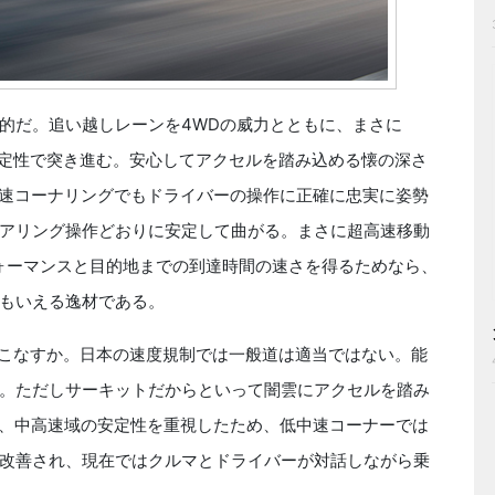
的だ。追い越しレーンを4WDの威力とともに、まさに
安定性で突き進む。安心してアクセルを踏み込める懐の深さ
高速コーナリングでもドライバーの操作に正確に忠実に姿勢
アリング操作どおりに安定して曲がる。まさに超高速移動
フォーマンスと目的地までの到達時間の速さを得るためなら、
もいえる逸材である。
りこなすか。日本の速度規制では一般道は適当ではない。能
。ただしサーキットだからといって闇雲にアクセルを踏み
は、中高速域の安定性を重視したため、低中速コーナーでは
改善され、現在ではクルマとドライバーが対話しながら乗