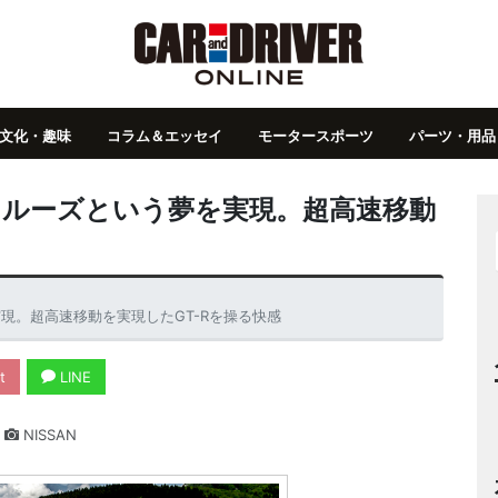
文化・趣味
コラム＆エッセイ
モータースポーツ
パーツ・用品
km/hクルーズという夢を実現。超高速移動
う夢を実現。超高速移動を実現したGT-Rを操る快感
t
LINE
NISSAN