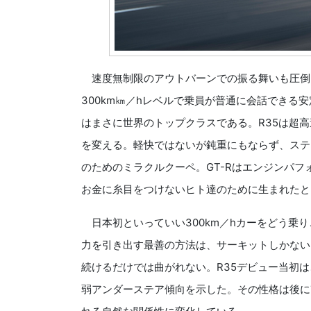
速度無制限のアウトバーンでの振る舞いも圧倒
300km㎞／hレベルで乗員が普通に会話できる
はまさに世界のトップクラスである。R35は超
を変える。軽快ではないが鈍重にもならず、ステ
のためのミラクルクーペ。GT-Rはエンジンパ
お金に糸目をつけないヒト達のために生まれたと
日本初といっていい300km／hカーをどう乗
力を引き出す最善の方法は、サーキットしかない
続けるだけでは曲がれない。R35デビュー当初
弱アンダーステア傾向を示した。その性格は後に