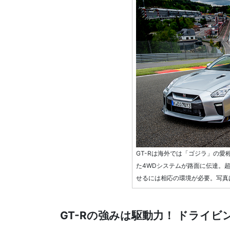
GT-Rは海外では「ゴジラ」の愛
た4WDシステムが路面に伝達。
せるには相応の環境が必要。写真
GT-Rの強みは駆動力！ ドライ