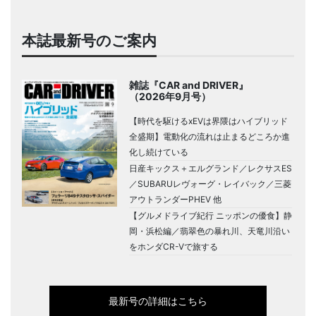
本誌最新号のご案内
雑誌『CAR and DRIVER』
（2026年9月号）
【時代を駆けるxEVは界隈はハイブリッド
全盛期】電動化の流れは止まるどころか進
化し続けている
日産キックス＋エルグランド／レクサスES
／SUBARUレヴォーグ・レイバック／三菱
アウトランダーPHEV 他
【グルメドライブ紀行 ニッポンの優食】静
岡・浜松編／翡翠色の暴れ川、天竜川沿い
をホンダCR-Vで旅する
最新号の詳細はこちら