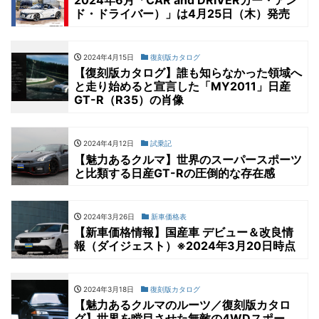
2024年6月「CAR and DRIVERカー・アン
ド・ドライバー）」は4月25日（木）発売
2024年4月15日
復刻版カタログ
【復刻版カタログ】誰も知らなかった領域へ
と走り始めると宣言した「MY2011」日産
GT-R（R35）の肖像
2024年4月12日
試乗記
【魅力あるクルマ】世界のスーパースポーツ
と比類する日産GT-Rの圧倒的な存在感
2024年3月26日
新車価格表
【新車価格情報】国産車 デビュー＆改良情
報（ダイジェスト）※2024年3月20日時点
2024年3月18日
復刻版カタログ
【魅力あるクルマのルーツ／復刻版カタロ
グ】世界を瞠目させた無敵の4WDスポー