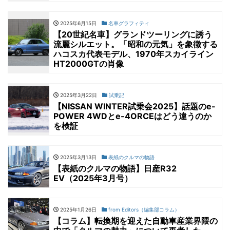
2025年6月15日
名車グラフィティ
【20世紀名車】グランドツーリングに誘う
流麗シルエット。「昭和の元気」を象徴する
ハコスカ代表モデル、1970年スカイライン
HT2000GTの肖像
2025年3月22日
試乗記
【NISSAN WINTER試乗会2025】話題のe-
POWER 4WDとe-4ORCEはどう違うのか
を検証
2025年3月13日
表紙のクルマの物語
【表紙のクルマの物語】日産R32
EV（2025年3月号）
2025年1月26日
from Editors（編集部コラム）
【コラム】転換期を迎えた自動車産業界隈の