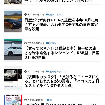
中で「クルマの魅力」について再考した
2024年6月21日
新車ニュース
日産が北米向けGT-Rの生産を本年10月に終
了すると発表。合わせて2モデルの最終限定
車を設定
2024年6月18日
試乗記
【買っておきたい21世紀名車】超一級の速
さを誇る進化するレジェンド。R35型・日産
GT-Rの肖像
2024年6月15日
復刻版カタログ
【復刻版カタログ】「負けるとニュースにな
る」といわれた伝説の勇者、「ハコスカ」日
産スカイラインGT-Rの肖像
2024年4月23日
本