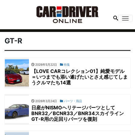
Me
GT-R
2026年5月22日
特集
【LOVE CARコレクション01】純愛モデル
＝いつまでも添い遂げたいとさえ感じてしま
うクルマたち14選
2026年3月24日
パーツ・用品
日産がNISMOヘリテージパーツとして
BNR32／BCNR33／BNR34スカイライン
GT-R用の足回りパーツを復刻