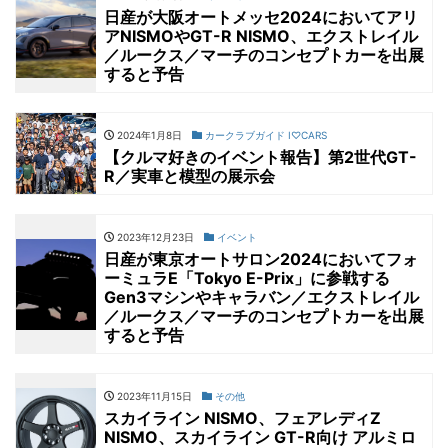
日産が大阪オートメッセ2024においてアリ
アNISMOやGT-R NISMO、エクストレイル
／ルークス／マーチのコンセプトカーを出展
すると予告
2024年1月8日
カークラブガイド I♡CARS
【クルマ好きのイベント報告】第2世代GT-
R／実車と模型の展示会
2023年12月23日
イベント
日産が東京オートサロン2024においてフォ
ーミュラE「Tokyo E-Prix」に参戦する
Gen3マシンやキャラバン／エクストレイル
／ルークス／マーチのコンセプトカーを出展
すると予告
2023年11月15日
その他
スカイライン NISMO、フェアレディZ
NISMO、スカイライン GT-R向け アルミロ