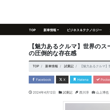
TOP
新車情報
ビジネス＆テクノロジー
【魅力あるクルマ】世界のスー
の圧倒的な存在感
TOP
新車情報
試乗記
【魅力あるクルマ】
Facebook
X
Hatena
Pocke
2024年4月12日
試乗記
西川淳
山上博也