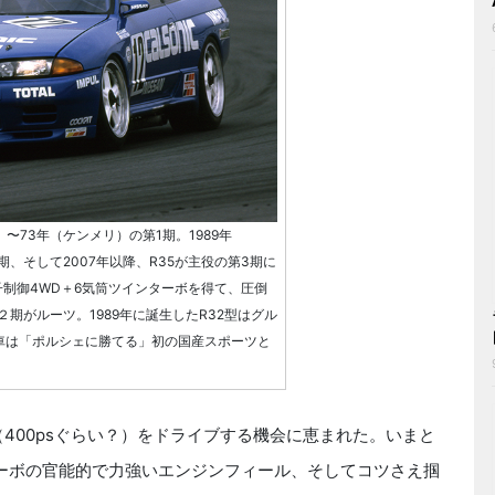
）〜73年（ケンメリ）の第1期。1989年
2期、そして2007年以降、R35が主役の第3期に
子制御4WD＋6気筒ツインターボを得て、圧倒
期がルーツ。1989年に誕生したR32型はグル
車は「ポルシェに勝てる」初の国産スポーツと
400psぐらい？）をドライブする機会に恵まれた。いまと
ーボの官能的で力強いエンジンフィール、そしてコツさえ掴