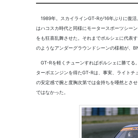
1989年。スカイラインGT-Rが16年ぶりに復活
はハコスカ時代と同様にモータースポーツシーン
をも狂喜乱舞させた。それまでポルシェに代表す
のようなアンダーグラウンドシーンの様相が、BN
GT-Rを軽くチューンすればポルシェに勝てる。
ターボエンジンを得たGT-Rは、事実、ライト
の安定感で腕と度胸次第では金持ちを唖然とさせる
ではなかった。