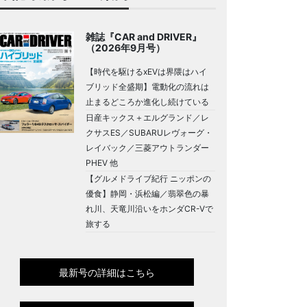
雑誌『CAR and DRIVER』
（2026年9月号）
【時代を駆けるxEVは界隈はハイ
ブリッド全盛期】電動化の流れは
止まるどころか進化し続けている
日産キックス＋エルグランド／レ
クサスES／SUBARUレヴォーグ・
レイバック／三菱アウトランダー
PHEV 他
【グルメドライブ紀行 ニッポンの
優食】静岡・浜松編／翡翠色の暴
れ川、天竜川沿いをホンダCR-Vで
旅する
最新号の詳細はこちら