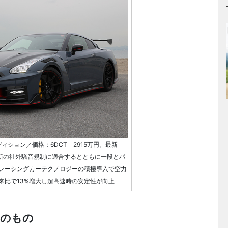
ィション／価格：6DCT 2915万円。最新
最新の社外騒音規制に適合するとともに一段とパ
レーシングカーテクノロジーの積極導入で空力
来比で13%増大し超高速時の安定性が向上
そのもの