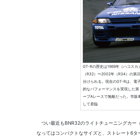
GT-Rの歴史は1969年（ハコスカ
（R32）〜2002年（R34）の第
分けられる。現在のGT-Rは、電
的なパフォーマンスを実現した第２
ープAレースで無敵だった。市販
して君臨
つい最近もBNR32のライトチューニングカー（
なってはコンパクトなサイズと、ストレート6タ