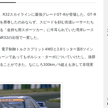
。R32スカイラインに最強グレードGT-Rが登場した。GT-R
を席巻したのみならず、スピードを好む街道レーサーたち
る「金持ち用スポーツカー」に牛耳られていた湾岸レース
R32の出現で一変した。
電子制御トルクスプリット4WDと2.6リッター直6ツイン
チューンであってもポルシェ・ターボについていけたし、抜群
ことができた。なにしろ300km／h超えも決して非現実