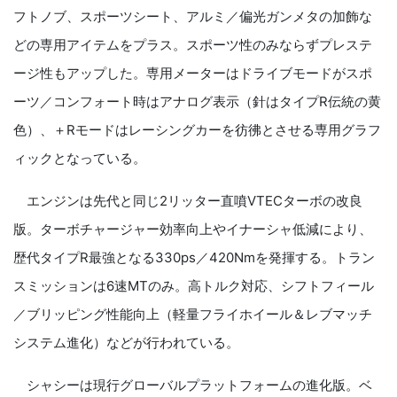
フトノブ、スポーツシート、アルミ／偏光ガンメタの加飾な
どの専用アイテムをプラス。スポーツ性のみならずプレステ
ージ性もアップした。専用メーターはドライブモードがスポ
ーツ／コンフォート時はアナログ表示（針はタイプR伝統の黄
色）、＋Rモードはレーシングカーを彷彿とさせる専用グラフ
ィックとなっている。
エンジンは先代と同じ2リッター直噴VTECターボの改良
版。ターボチャージャー効率向上やイナーシャ低減により、
歴代タイプR最強となる330ps／420Nmを発揮する。トラン
スミッションは6速MTのみ。高トルク対応、シフトフィール
／ブリッピング性能向上（軽量フライホイール＆レブマッチ
システム進化）などが行われている。
シャシーは現行グローバルプラットフォームの進化版。ベ