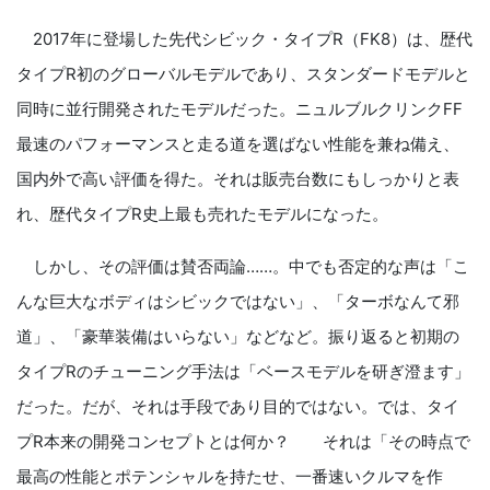
2017年に登場した先代シビック・タイプR（FK8）は、歴代
タイプR初のグローバルモデルであり、スタンダードモデルと
同時に並行開発されたモデルだった。ニュルブルクリンクFF
最速のパフォーマンスと走る道を選ばない性能を兼ね備え、
国内外で高い評価を得た。それは販売台数にもしっかりと表
れ、歴代タイプR史上最も売れたモデルになった。
しかし、その評価は賛否両論……。中でも否定的な声は「こ
んな巨大なボディはシビックではない」、「ターボなんて邪
道」、「豪華装備はいらない」などなど。振り返ると初期の
タイプRのチューニング手法は「ベースモデルを研ぎ澄ます」
だった。だが、それは手段であり目的ではない。では、タイ
プR本来の開発コンセプトとは何か？ それは「その時点で
最高の性能とポテンシャルを持たせ、一番速いクルマを作