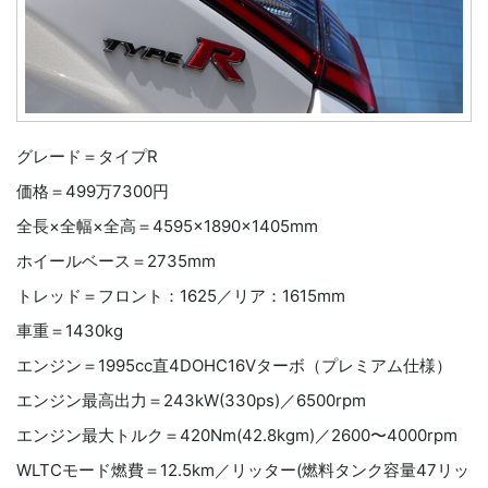
グレード＝タイプR
価格＝499万7300円
全長×全幅×全高＝4595×1890×1405mm
ホイールベース＝2735mm
トレッド＝フロント：1625／リア：1615mm
車重＝1430kg
エンジン＝1995cc直4DOHC16Vターボ（プレミアム仕様）
エンジン最高出力＝243kW(330ps)／6500rpm
エンジン最大トルク＝420Nm(42.8kgm)／2600〜4000rpm
WLTCモード燃費＝12.5km／リッター(燃料タンク容量47リッ