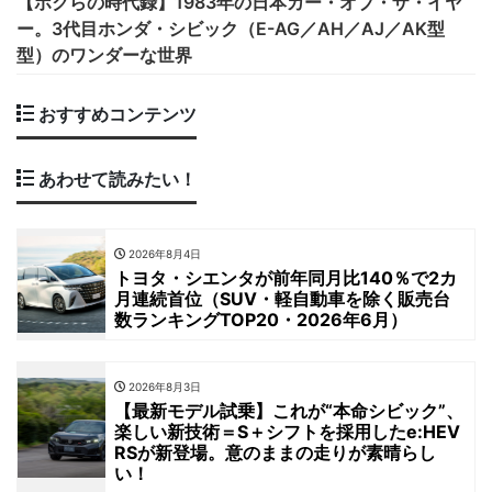
【ボクらの時代録】1983年の日本カー・オブ・ザ・イヤ
ー。3代目ホンダ・シビック（E-AG／AH／AJ／AK型
型）のワンダーな世界
おすすめコンテンツ
あわせて読みたい！
2026年8月4日
トヨタ・シエンタが前年同月比140％で2カ
月連続首位（SUV・軽自動車を除く販売台
数ランキングTOP20・2026年6月）
2026年8月3日
【最新モデル試乗】これが“本命シビック”、
楽しい新技術＝S＋シフトを採用したe:HEV
RSが新登場。意のままの走りが素晴らし
い！