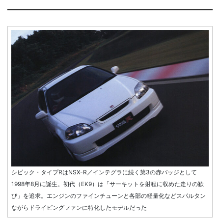
シビック・タイプRはNSX-R／インテグラに続く第3の赤バッジとして
1998年8月に誕生。初代（EK9）は「サーキットを射程に収めた走りの歓
び」を追求。エンジンのファインチューンと各部の軽量化などスパルタン
ながらドライビングファンに特化したモデルだった