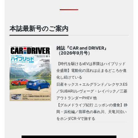
本誌最新号のご案内
雑誌『CAR and DRIVER』
（2026年9月号）
【時代を駆けるxEVは界隈はハイブリッド
全盛期】電動化の流れは止まるどころか進
化し続けている
日産キックス＋エルグランド／レクサスES
／SUBARUレヴォーグ・レイバック／三菱
アウトランダーPHEV 他
【グルメドライブ紀行 ニッポンの優食】静
岡・浜松編／翡翠色の暴れ川、天竜川沿い
をホンダCR-Vで旅する