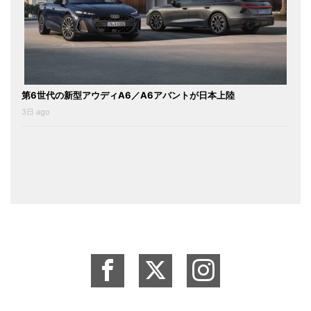
第6世代の新型アウディA6／A6アバントが日本上陸
3日 ago