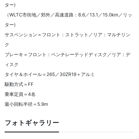
ター)
（WLTC市街地／郊外／高速道路：8.6／13.1／15.0km／リッ
ター)
サスペンション＝フロント：ストラット／リア：マルチリン
ク
ブレーキ＝フロント：ベンチレーテッドディスク／リア：デ
ィスク
タイヤ＆ホイール＝265／30ZR19＋アルミ
駆動方式＝FF
乗車定員＝4名
最小回転半径＝5.9m
フォトギャラリー