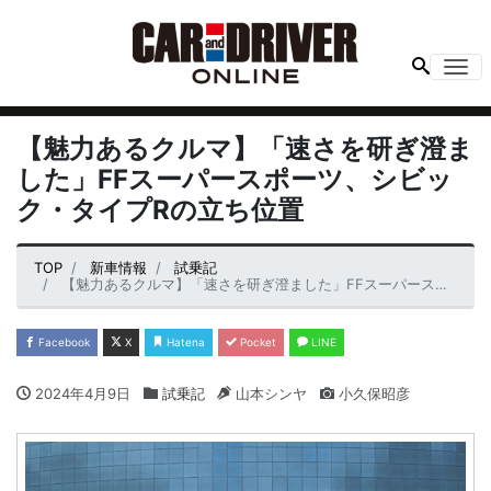
Me
【魅力あるクルマ】「速さを研ぎ澄ま
した」FFスーパースポーツ、シビッ
ク・タイプRの立ち位置
TOP
新車情報
試乗記
【魅力あるクルマ】「速さを研ぎ澄ました」FFスーパースポーツ、シビック・タイプRの立ち位置
Facebook
X
Hatena
Pocket
LINE
2024年4月9日
試乗記
山本シンヤ
小久保昭彦