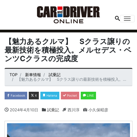
Me
【魅力あるクルマ】 Sクラス譲りの
最新技術を積極投入。メルセデス・ベ
ンツCクラスの完成度
TOP
新車情報
試乗記
【魅力あるクルマ】 Sクラス譲りの最新技術を積極投入。メルセデス・ベンツCクラスの完成度
Facebook
X
Hatena
Pocket
LINE
2024年4月10日
試乗記
西川淳
小久保昭彦