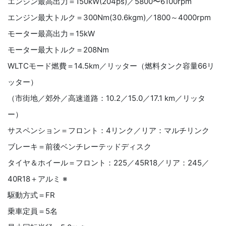
エンジン最高出力＝150kW(204ps)／5800〜6100rpm
エンジン最大トルク＝300Nm(30.6kgm)／1800～4000rpm
モーター最高出力＝15kW
モーター最大トルク＝208Nm
WLTCモード燃費＝14.5km／リッター（燃料タンク容量66リ
ッター）
（市街地／郊外／高速道路：10.2／15.0／17.1 km／リッタ
ー）
サスペンション＝フロント：4リンク／リア：マルチリンク
ブレーキ＝前後ベンチレーテッドディスク
タイヤ＆ホイール＝フロント：225／45R18／リア：245／
40R18＋アルミ ※
駆動方式＝FR
乗車定員＝5名