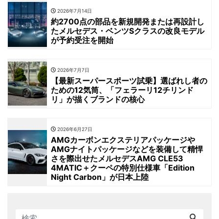
2026年7月14日
約2700点の部品を新規開発または再設計し
たメルセデス・ベンツSクラスの改良モデル
が予約受注を開始
2026年7月7日
【最新スーパースポーツ試乗】選ばれし者の
ための12気筒、「フェラーリ12チリンド
リ」が描くブランドの核心
2026年6月27日
AMGカーボンエクステリアパッケージや
AMGナイトパッケージなどを装備して精悍
さを際出せたメルセデスAMG CLE53
4MATIC＋クーペの特別仕様車「Edition
Night Carbon」が日本上陸