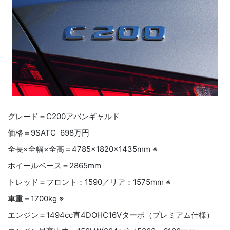
グレード＝C200アバンギャルド
価格＝9SATC 698万円
全長×全幅×全高＝4785×1820×1435mm ※
ホイールベース＝2865mm
トレッド＝フロント：1590／リア：1575mm ※
車重＝1700kg ※
エンジン＝1494cc直4DOHC16Vターボ（プレミアム仕様）