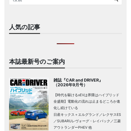
人気の記事
本誌最新号のご案内
雑誌『CAR and DRIVER』
（2026年9月号）
【時代を駆けるxEVは界隈はハイブリッド
全盛期】電動化の流れは止まるどころか進
化し続けている
日産キックス＋エルグランド／レクサスES
／SUBARUレヴォーグ・レイバック／三菱
アウトランダーPHEV 他