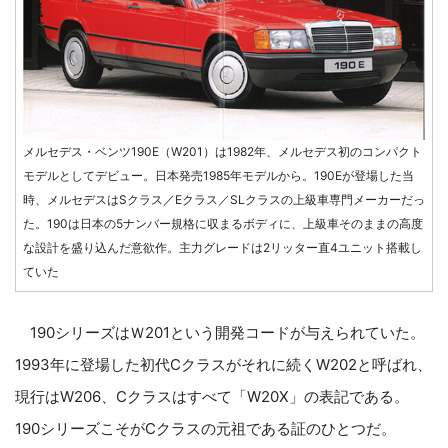
メルセデス・ベンツ190E（W201）は1982年、メルセデス初のコンパクト
モデルとしてデビュー。日本発売1985年モデルから。190Eが登場した当
時、メルセデスはSクラス／Eクラス／SLクラスの上級車専門メーカーだっ
た。190は日本の5ナンバー規格に収まるボディに、上級車そのままの高度
な設計を盛り込んだ意欲作。主力グレードは2リッター直4ユニット搭載し
ていた
190シリーズはＷ201という開発コードが与えられていた。
1993年に登場した初代Cクラスがそれに続くW202と呼ばれ、
現行はW206、Cクラスはすべて「W20X」の表記である。
190シリーズこそがCクラスの元祖である証のひとつだ。