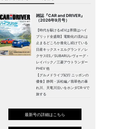
雑誌『CAR and DRIVER』
（2026年9月号）
【時代を駆けるxEVは界隈はハイ
ブリッド全盛期】電動化の流れは
止まるどころか進化し続けている
日産キックス＋エルグランド／レ
クサスES／SUBARUレヴォーグ・
レイバック／三菱アウトランダー
PHEV 他
【グルメドライブ紀行 ニッポンの
優食】静岡・浜松編／翡翠色の暴
れ川、天竜川沿いをホンダCR-Vで
旅する
最新号の詳細はこちら