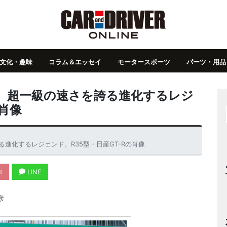
文化・趣味
コラム＆エッセイ
モータースポーツ
パーツ・用品
車】超一級の速さを誇る進化するレジ
の肖像
進化するレジェンド。R35型・日産GT-Rの肖像
t
LINE
彦