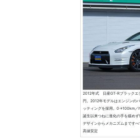
2012年式 日産GT-Rブラックエ
円。2012年モデルはエンジン
ッティングを採用。0→100km／
誕生以来つねに進化の手を緩めず
デザインからメカニズムまですべ
高値安定