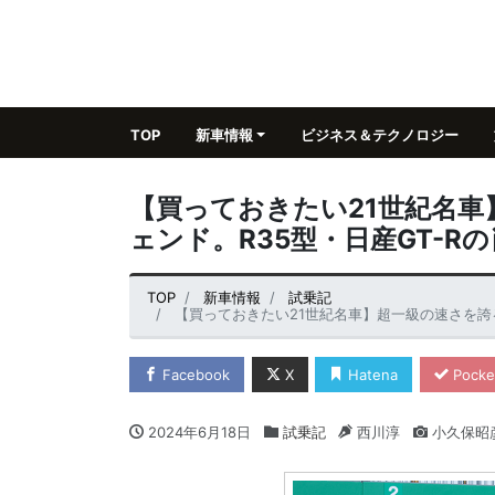
TOP
新車情報
ビジネス＆テクノロジー
【買っておきたい21世紀名
ェンド。R35型・日産GT-R
TOP
新車情報
試乗記
【買っておきたい21世紀名車】超一級の速さを誇る
Facebook
X
Hatena
Pocke
2024年6月18日
試乗記
西川淳
小久保昭