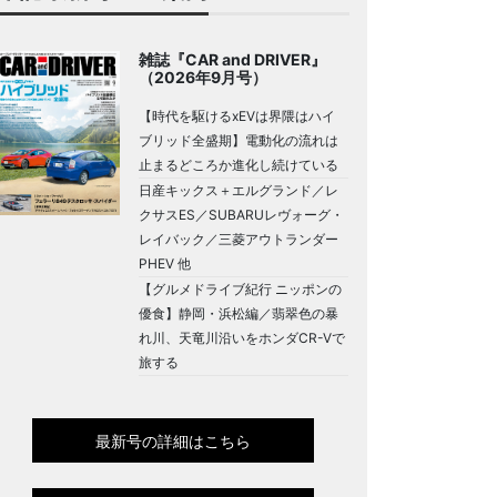
雑誌『CAR and DRIVER』
（2026年9月号）
【時代を駆けるxEVは界隈はハイ
ブリッド全盛期】電動化の流れは
止まるどころか進化し続けている
日産キックス＋エルグランド／レ
クサスES／SUBARUレヴォーグ・
レイバック／三菱アウトランダー
PHEV 他
【グルメドライブ紀行 ニッポンの
優食】静岡・浜松編／翡翠色の暴
れ川、天竜川沿いをホンダCR-Vで
旅する
最新号の詳細はこちら