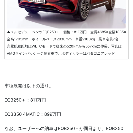
▲メルセデス・ベンツEQB250＋ 価格：811万円 全長4685×全幅1835×
全高1705mm ホイールベース2830mm 車重2100kg 乗車定員7名 一
充電航続距離はWLTCモードで従来の520kmから557kmに伸長。写真は
AMGラインパッケージ装着車で、ボディカラーはパタゴニアレッド
車種展開は以下の通り。
EQB250＋：811万円
EQB350 4MATIC：899万円
なお、ユーザーへの納車はEQB250＋が同日より、EQB350