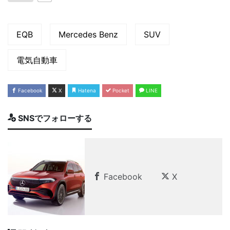
EQB
Mercedes Benz
SUV
電気自動車
Facebook
X
Hatena
Pocket
LINE
SNSでフォローする
Facebook
X