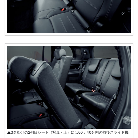
▲3名掛けの2列目シート（写真・上）には60：40分割の前後スライド機