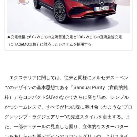
▲充電機構は6.0kWまでの交流普通充電と100kWまでの直流急速充電
（CHAdeMO規格）に対応したシステムを採用する
エクステリアに関しては、従来と同様にメルセデス・ベン
ツのデザインの基本思想である「Sensual Purity（官能的純
粋）」をコンパクトSUVのなかでさらに突き詰め、シンプル
かつシームレスで、すべてが1つの塊に溶け合ったような“プロ
グレッシブ・ラグジュアリー”の先進スタイルを創出する。ま
た、一部ディテールの見直しも図り、立体的なスターパター
ンをあしらった新デザインのフロントグリルや、よりスタイ