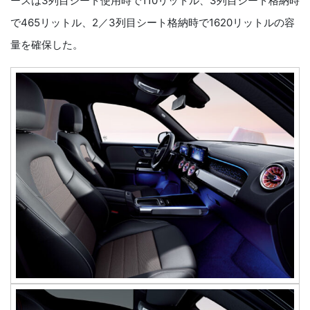
ースは3列目シート使用時で110リットル、3列目シート格納時
で465リットル、2／3列目シート格納時で1620リットルの容
量を確保した。