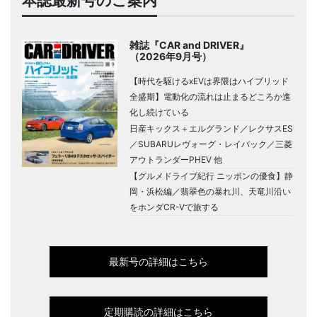
本誌最新号のご案内
雑誌『CAR and DRIVER』
（2026年9月号）
【時代を駆けるxEVは界隈はハイブリッド
全盛期】電動化の流れは止まるどころか進
化し続けている
日産キックス＋エルグランド／レクサスES
／SUBARUレヴォーグ・レイバック／三菱
アウトランダーPHEV 他
【グルメドライブ紀行 ニッポンの優食】静
岡・浜松編／翡翠色の暴れ川、天竜川沿い
をホンダCR-Vで旅する
最新号の詳細はこちら
定期購読の詳細はこちら