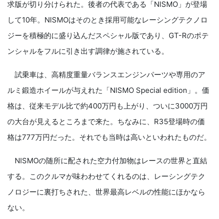
求版が切り分けられた。後者の代表である「NISMO」が登場
して10年。NISMOはそのとき採用可能なレーシングテクノロ
ジーを積極的に盛り込んだスペシャル版であり、GT-Rのポテ
ンシャルをフルに引き出す調律が施されている。
試乗車は、高精度重量バランスエンジンパーツや専用のア
ルミ鍛造ホイールが与えれた「NISMO Special edition」。価
格は、従来モデル比で約400万円も上がり、ついに3000万円
の大台が見えるところまで来た。ちなみに、R35登場時の価
格は777万円だった。それでも当時は高いといわれたものだ。
NISMOの随所に配された空力付加物はレースの世界と直結
する。このクルマが味わわせてくれるのは、レーシングテク
ノロジーに裏打ちされた、世界最高レベルの性能にほかなら
ない。