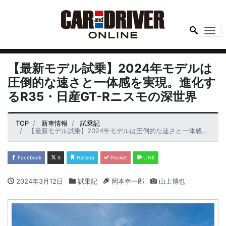
Me
【最新モデル試乗】2024年モデルは
圧倒的な速さと一体感を実現。進化す
るR35・日産GT-Rニスモの深世界
TOP
新車情報
試乗記
【最新モデル試乗】2024年モデルは圧倒的な速さと一体感を実現。進化するR35・日産GT-Rニスモの深世界
Facebook
X
Hatena
Pocket
LINE
2024年3月12日
試乗記
岡本幸一郎
山上博也