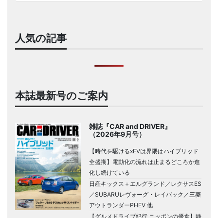
人気の記事
本誌最新号のご案内
雑誌『CAR and DRIVER』
（2026年9月号）
【時代を駆けるxEVは界隈はハイブリッド
全盛期】電動化の流れは止まるどころか進
化し続けている
日産キックス＋エルグランド／レクサスES
／SUBARUレヴォーグ・レイバック／三菱
アウトランダーPHEV 他
【グルメドライブ紀行 ニッポンの優食】静