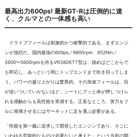
最高出力600ps! 最新GT-Rは圧倒的に速
く、クルマとの一体感も高い
ドライブフィールは刺激的かつ衝撃的である。まずエンジ
ンが強烈だ。国内最強の600ps／6800rpm、652Nm／
3600〜5600rpmを誇るVR38DETT型は、踏めばどこからで
も即応し、あっという間にトップエンドまで吹き切ってしま
う。パワーの盛り上がりは驚異的。その加速フィールは、目
が追いついていかないほど。シートにグッと体が押しつけら
れる感触からも高性能を実感する。正直なところ、実力をフ
ルに発揮させるにはサーキットに足を運ぶ必要がある。
「性能を第一義に追求して開発したエンジンであり、そこに
いわゆる官能的なものは必要ないと考えた」という当初の開