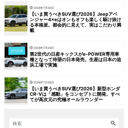
2026年7月30日
【いま買うべきSUV選び2026】Jeepアベ
ンジャー4×eはオンもオフも楽しく駆け抜け
る本格派。都会的に見えて、実はこだわり満
載
2026年7月26日
第2世代の日産キックスがe-POWER専用車
種となって待望の日本発売。生産は日本の追
浜工場で実施
2026年7月26日
【いま買うべきSUV選び2026】新型ホンダ
CR-Vは「感動」をコンセプトに開発。すべ
てが高次元の究極オールラウンダー