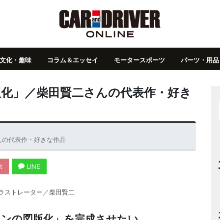
文化・趣味
コラム＆エッセイ
モータースポーツ
パーツ・用品
版化」／柴田賢二さんの代表作・好き
んの代表作・好きな作品
t
LINE
ラストレーター／柴田賢二
シンの図版化」を完成させたい