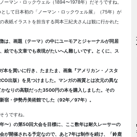
ーマン・ロックウェル（1894〜1978年）だそうですね。
つとして日本初の「ノーマン・ロックウェル展」（75年）が
の表紙イラストを担当する岡本三紀夫さんは観に行かれた
徴は、画題（テーマ）の中にユーモアとジャーナルが同居
、絵でも文章でも表現がたいへん難しいです。とくに、ス
ガ本を買いに行き、たまたま、画集『アメリカン・ノスタ
RCO出版）を見つけました。マンガの画質とは次元の異な
かなりの高額だった3500円の本を購入しました。その
新宿・伊勢丹美術館でした（92年／97年）。
そうですね。
8年〜）の第50回大会を目標に、ここ数年は耐久レーサーの
大会が開催される予定なので、あと7年は制作を続け、「鈴鹿