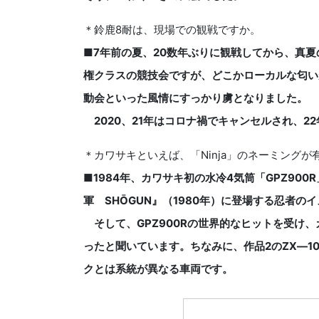
＊鈴鹿8耐は、現場での観戦ですか。
■7年前の夏、20数年ぶりに観戦してから、真
権クラスの競技会ですが、どこかローカルな匂い
動会といった風情にすっかり虜となりました。
2020、21年はコロナ禍でキャンセルされ、2
＊カワサキといえば、「Ninja」のネーミングが
■1984年、カワサキ初の水冷4気筒「GPZ90
軍 SHŌGUN』（1980年）に登場する忍者の
そして、GPZ900Rの世界的なヒットを受け
ったと聞いています。ちなみに、作品2のZX―1
クとは系統が異なる車両です。