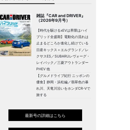
雑誌『CAR and DRIVER』
（2026年9月号）
【時代を駆けるxEVは界隈はハイ
ブリッド全盛期】電動化の流れは
止まるどころか進化し続けている
日産キックス＋エルグランド／レ
クサスES／SUBARUレヴォーグ・
レイバック／三菱アウトランダー
PHEV 他
【グルメドライブ紀行 ニッポンの
優食】静岡・浜松編／翡翠色の暴
れ川、天竜川沿いをホンダCR-Vで
旅する
最新号の詳細はこちら