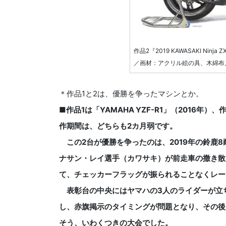
作品2『2019 KAWASAKI Ninja ZX
／画材：アクリル絵の具、木綿布／サイ
＊作品1と2は、優勝を争ったマシンとか。
■作品1は「YAMAHA YZF-R1」（2016年）、作品
作期間は、どちらも2カ月弱です。
この2台が優勝を争ったのは、2019年の鈴鹿
ナサン・レイ選手（カワサキ）が前走車の撒き散
て、チェッカーフラッグが振られることなくレー
表彰台の中央にはヤマハの3人のライダーが立
し、赤旗掲示のタイミングが問題となり、その後、
そう、いわくつきの大会でした。