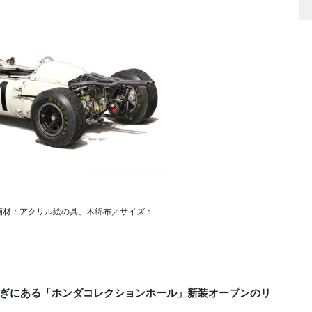
72』／画材：アクリル絵の具、木綿布／サイズ：
県のもてぎにある「ホンダコレクションホール」新装オープンのリ