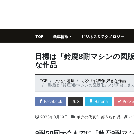
TOP
新車情報
ビジネス＆テクノロジー
目標は「鈴鹿8耐マシンの図
な作品
TOP
文化・趣味
ボクの代表作 好きな作品
目標は「鈴鹿8耐マシンの図版化」／柴田賢二さ
Facebook
X
Hatena
Pocke
2023年3月19日
ボクの代表作 好きな作品
イ
8耐50回大会までに「鈴鹿8耐マ