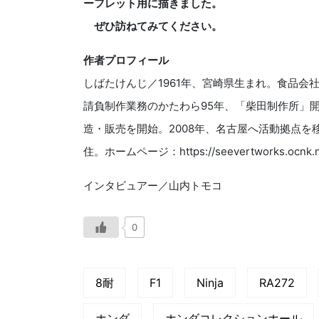
ーフレット用に描きました。
ぜひ訪ねてみてください。
作者プロフィール
しばたけんじ／1961年、宮崎県生まれ。食品会
請負制作業務のかたわら95年、「柴田制作所」
造・販売を開始。2008年、名古屋へ活動拠点を
住。ホームページ：https://seevertworks.ocnk.n
インタビュアー／山内トモコ
0
8耐
F1
Ninja
RA272
ホンダ
ホンダコレクションホール