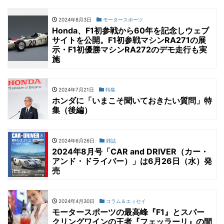
2024年8月3日
モータースポーツ
Honda、F1初参戦から60年を記念しウェブ
サイトを公開。F1初参戦マシンRA271の展
示・F1初優勝マシンRA272のデモ走行も実
施
2024年7月21日
特集
ホンダに「いまこそ聞いておきたい質問」特
集（後編）
2024年6月26日
雑誌
2024年8月号「CAR and DRIVER（カー・
アンド・ドライバー）」は6月26日（水）発
売
2024年4月30日
コラム＆エッセイ
モータースポーツの最高峰『F1』とスパー
クリングワインの王者『フェッラーリ』の間