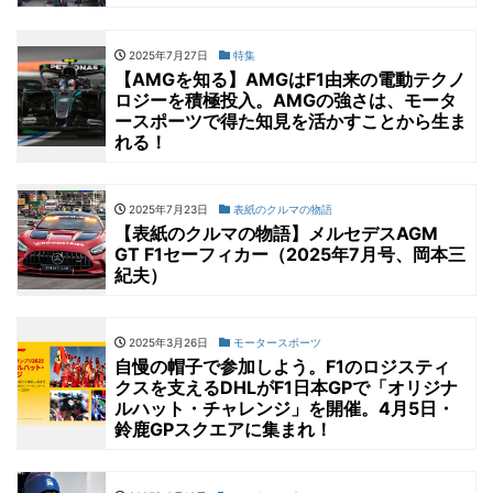
2025年7月27日
特集
【AMGを知る】AMGはF1由来の電動テクノ
ロジーを積極投入。AMGの強さは、モータ
ースポーツで得た知見を活かすことから生ま
れる！
2025年7月23日
表紙のクルマの物語
【表紙のクルマの物語】メルセデスAGM
GT F1セーフィカー（2025年7月号、岡本三
紀夫）
2025年3月26日
モータースポーツ
自慢の帽子で参加しよう。F1のロジスティ
クスを支えるDHLがF1日本GPで「オリジナ
ルハット・チャレンジ」を開催。4月5日・
鈴鹿GPスクエアに集まれ！