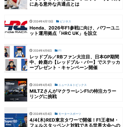
にある意外な共通点とは
2024年4月13日
ビジネス
Honda、2026年F1参戦に向け、パワーユニ
ット運用拠点「HRC UK」を設立
2024年4月6日
F1
レッドブル／RBファン大注目、日本GP期間
中、鈴鹿の【レッドブル・バー】でステッカ
ープレゼント・キャンペーン開催
2024年4月4日
ニュース＆トピックス
MILTZさんがマクラーレンF1の特注カラー
リングに挑戦
2024年4月4日
モータースポーツ
4/4(木)RED東京タワーで開催！F1王者M・
フェルスタッペンと対戦できる世界大会への