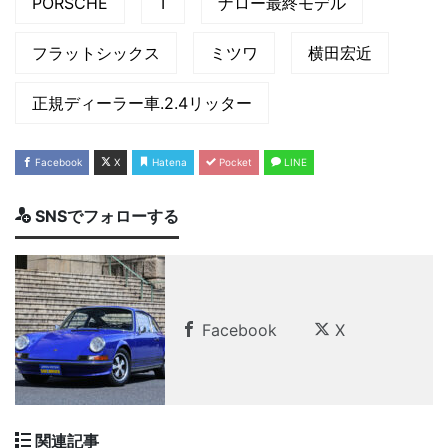
PORSCHE
T
ナロー最終モデル
フラットシックス
ミツワ
横田宏近
正規ディーラー車.2.4リッター
Facebook
X
Hatena
Pocket
LINE
SNSでフォローする
Facebook
X
関連記事