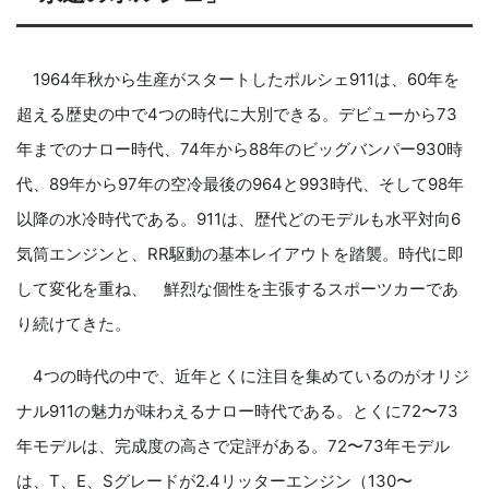
1964年秋から生産がスタートしたポルシェ911は、60年を
超える歴史の中で4つの時代に大別できる。デビューから73
年までのナロー時代、74年から88年のビッグバンパー930時
代、89年から97年の空冷最後の964と993時代、そして98年
以降の水冷時代である。911は、歴代どのモデルも水平対向6
気筒エンジンと、RR駆動の基本レイアウトを踏襲。時代に即
して変化を重ね、 鮮烈な個性を主張するスポーツカーであ
り続けてきた。
4つの時代の中で、近年とくに注目を集めているのがオリジ
ナル911の魅力が味わえるナロー時代である。とくに72〜73
年モデルは、完成度の高さで定評がある。72〜73年モデル
は、T、E、Sグレードが2.4リッターエンジン（130〜