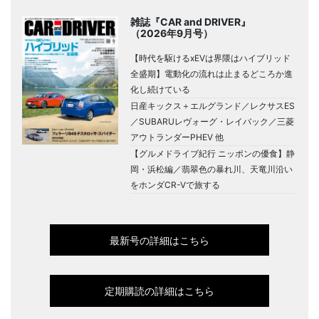
雑誌『CAR and DRIVER』
（2026年9月号）
【時代を駆けるxEVは界隈はハイブリッド
全盛期】電動化の流れは止まるどころか進
化し続けている
日産キックス＋エルグランド／レクサスES
／SUBARUレヴォーグ・レイバック／三菱
アウトランダーPHEV 他
【グルメドライブ紀行 ニッポンの優食】静
岡・浜松編／翡翠色の暴れ川、天竜川沿い
をホンダCR-Vで旅する
最新号の詳細はこちら
定期購読の詳細はこちら