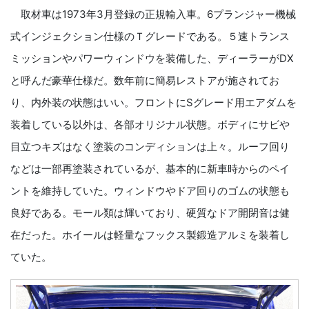
取材車は1973年3月登録の正規輸入車。6プランジャー機械
式インジェクション仕様のＴグレードである。５速トランス
ミッションやパワーウィンドウを装備した、ディーラーがDX
と呼んだ豪華仕様だ。数年前に簡易レストアが施されてお
り、内外装の状態はいい。フロントにSグレード用エアダムを
装着している以外は、各部オリジナル状態。ボディにサビや
目立つキズはなく塗装のコンディションは上々。ルーフ回り
などは一部再塗装されているが、基本的に新車時からのペイ
ントを維持していた。ウィンドウやドア回りのゴムの状態も
良好である。モール類は輝いており、硬質なドア開閉音は健
在だった。ホイールは軽量なフックス製鍛造アルミを装着し
ていた。