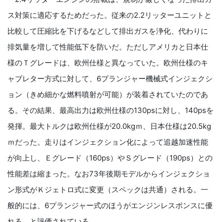
ス対策に適応するためだった。従来の2.2リッターユニットと
比較して圧縮比を下げるなどして排出ガスを浄化、代わりに
排気量を増して性能低下を防いだ。ただしアメリカと日本仕
様のＴグレードは、欧州仕様と異なっていた。欧州仕様のキ
ャブレター方式に対して、6プランジャー機械式インジェクシ
ョン（きめ細かな燃料噴射が可能）が装着されていたのであ
る。その結果、最高出力は欧州仕様の130psに対し、140psを
発揮。最大トルクは欧州仕様が20.0kgｍ、日本仕様は20.5kg
ｍだった。走りはインジェクション化によって追越加速性能
が向上し、Ｅグレード（160ps）やＳグレード（190ps）との
性能差は縮まった。なお73年後期モデルからインジェクショ
ン形式がＫジェトロ式に変更（スペックは共通）される。一
般的には、6プランジャー式のほうがエンジンレスポンスに優
れる、と評価されている。