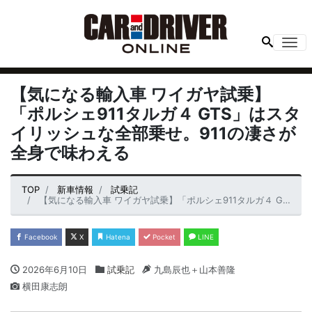
Me
【気になる輸入車 ワイガヤ試乗】
「ポルシェ911タルガ４ GTS」はスタ
イリッシュな全部乗せ。911の凄さが
全身で味わえる
TOP
新車情報
試乗記
【気になる輸入車 ワイガヤ試乗】「ポルシェ911タルガ４ GTS」はスタイリッシュな全部乗せ。911の凄さが全身で味わえる
Facebook
X
Hatena
Pocket
LINE
2026年6月10日
試乗記
九島辰也＋山本善隆
横田康志朗