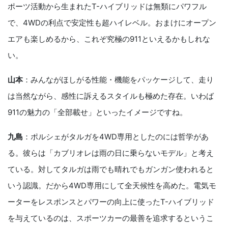
ポーツ活動から生まれたT-ハイブリッドは無類にパワフル
で、4WDの利点で安定性も超ハイレベル。おまけにオープン
エアも楽しめるから、これぞ究極の911といえるかもしれな
い。
山本
：みんながほしがる性能・機能をパッケージして、走り
は当然ながら、感性に訴えるスタイルも極めた存在。いわば
911の魅力の「全部載せ」といったイメージですね。
九島
：ポルシェがタルガを4WD専用としたのには哲学があ
る。彼らは「カブリオレは雨の日に乗らないモデル」と考え
ている。対してタルガは雨でも晴れでもガンガン使われると
いう認識。だから4WD専用にして全天候性を高めた。電気モ
ーターをレスポンスとパワーの向上に使ったT-ハイブリッド
を与えているのは、スポーツカーの最善を追求するというこ