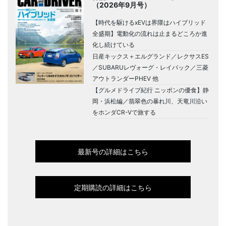
（2026年9月号）
【時代を駆けるxEVは界隈はハイブリッド
全盛期】電動化の流れは止まるどころか進
化し続けている
日産キックス＋エルグランド／レクサスES
／SUBARUレヴォーグ・レイバック／三菱
アウトランダーPHEV 他
【グルメドライブ紀行 ニッポンの優食】静
岡・浜松編／翡翠色の暴れ川、天竜川沿い
をホンダCR-Vで旅する
最新号の詳細はこちら
定期購読の詳細はこちら