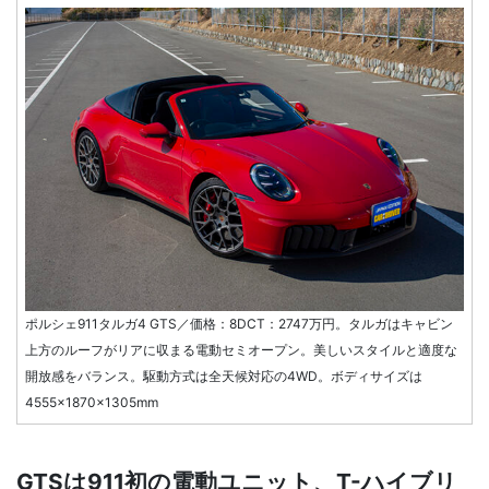
ポルシェ911タルガ4 GTS／価格：8DCT：2747万円。タルガはキャビン
上方のルーフがリアに収まる電動セミオープン。美しいスタイルと適度な
開放感をバランス。駆動方式は全天候対応の4WD。ボディサイズは
4555×1870×1305mm
GTSは911初の電動ユニット、T-ハイブリ