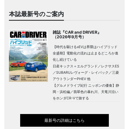
本誌最新号のご案内
雑誌『CAR and DRIVER』
（2026年9月号）
【時代を駆けるxEVは界隈はハイブリッド
全盛期】電動化の流れは止まるどころか進
化し続けている
日産キックス＋エルグランド／レクサスES
／SUBARUレヴォーグ・レイバック／三菱
アウトランダーPHEV 他
【グルメドライブ紀行 ニッポンの優食】静
岡・浜松編／翡翠色の暴れ川、天竜川沿い
をホンダCR-Vで旅する
最新号の詳細はこちら