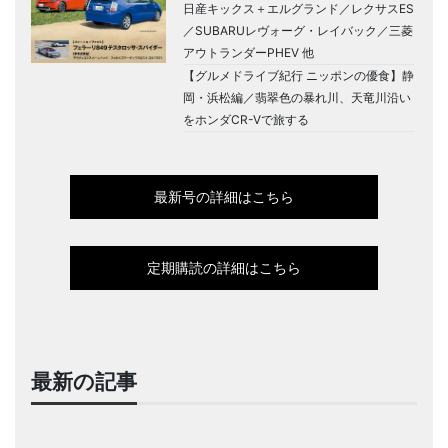
日産キックス＋エルグランド／レクサスES
／SUBARUレヴォーグ・レイバック／三菱
アウトランダーPHEV 他
【グルメドライブ紀行 ニッポンの優食】静
岡・浜松編／翡翠色の暴れ川、天竜川沿い
をホンダCR-Vで旅する
最新号の詳細はこちら
定期購読の詳細はこちら
最新の記事