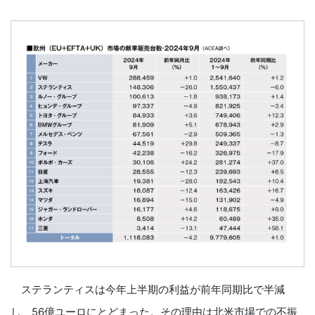
ステランティスは今年上半期の利益が前年同期比で半減
し、56億ユーロにとどまった。その理由は北米市場での不振