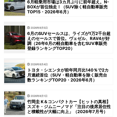
6月軽乗用市場は3カ月ぶりに前年超え。N-
BOXが首位独走！（SUV除く軽自動車販売
TOP15・2026年6月）
2026年8月5日
6月のSUVセールスは、ライズが1万2千台超
えのセールスで首位。ヴェゼル、RAV4が好
調（26年6月の軽自動車を含むSUV車販売
登録ランキングTOP20）
2026年8月4日
トヨタ・シエンタが前年同月比140％で2カ
月連続首位（SUV・軽自動車を除く販売台
数ランキングTOP20・2026年6月）
2026年8月1日
竹岡圭 K＆コンパクトカー【ヒットの真相】
スズキ・ジムニーノマド「注目の後席居住性
と積載性が大幅に向上」（2026年7月号）