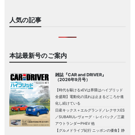
人気の記事
本誌最新号のご案内
雑誌『CAR and DRIVER』
（2026年9月号）
【時代を駆けるxEVは界隈はハイブリッド
全盛期】電動化の流れは止まるどころか進
化し続けている
日産キックス＋エルグランド／レクサスES
／SUBARUレヴォーグ・レイバック／三菱
アウトランダーPHEV 他
【グルメドライブ紀行 ニッポンの優食】静