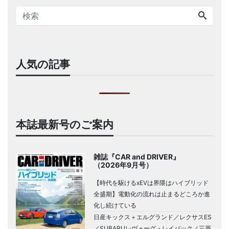
人気の記事
本誌最新号のご案内
雑誌『CAR and DRIVER』
（2026年9月号）
【時代を駆けるxEVは界隈はハイブリッド
全盛期】電動化の流れは止まるどころか進
化し続けている
日産キックス＋エルグランド／レクサスES
／SUBARUレヴォーグ・レイバック／三菱