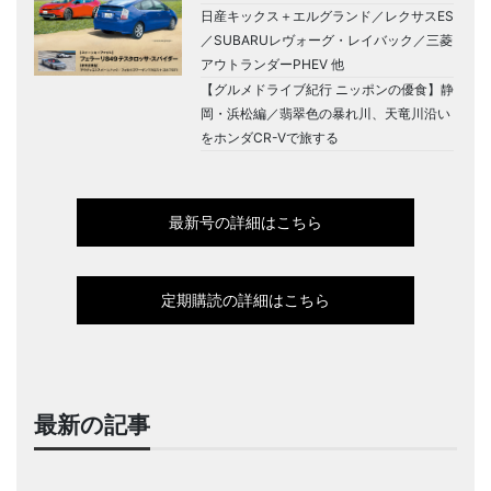
日産キックス＋エルグランド／レクサスES
／SUBARUレヴォーグ・レイバック／三菱
アウトランダーPHEV 他
【グルメドライブ紀行 ニッポンの優食】静
岡・浜松編／翡翠色の暴れ川、天竜川沿い
をホンダCR-Vで旅する
最新号の詳細はこちら
定期購読の詳細はこちら
最新の記事