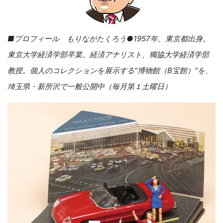
■プロフィール もりながたくろう●1957年、東京都出身。
東京大学経済学部卒業。経済アナリスト、獨協大学経済学部
教授。個人のコレクションを展示する"博物館（B宝館）"を、
埼玉県・新所沢で一般公開中（毎月第１土曜日）