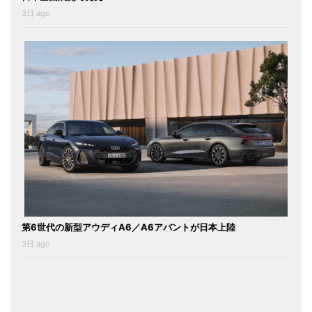
3日 ago
第6世代の新型アウディA6／A6アバントが日本上陸
3日 ago