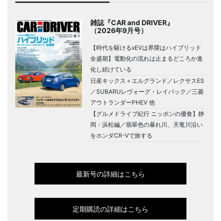
雑誌『CAR and DRIVER』
（2026年9月号）
【時代を駆けるxEVは界隈はハイブリッド
全盛期】電動化の流れは止まるどころか進
化し続けている
日産キックス＋エルグランド／レクサスES
／SUBARUレヴォーグ・レイバック／三菱
アウトランダーPHEV 他
【グルメドライブ紀行 ニッポンの優食】静
岡・浜松編／翡翠色の暴れ川、天竜川沿い
をホンダCR-Vで旅する
最新号の詳細はこちら
定期購読の詳細はこちら