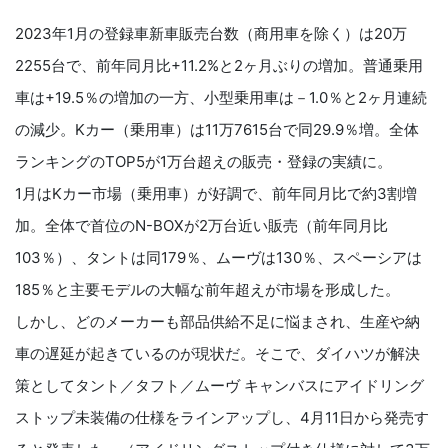
2023年1月の登録車新車販売台数（商用車を除く）は20万
2255台で、前年同月比+11.2%と2ヶ月ぶりの増加。普通乗用
車は+19.5％の増加の一方、小型乗用車は－1.0％と2ヶ月連続
の減少。Kカー（乗用車）は11万7615台で同29.9％増。全体
ランキングのTOP5が1万台超えの販売・登録の実績に。
1月はKカー市場（乗用車）が好調で、前年同月比で約3割増
加。全体で首位のN-BOXが2万台近い販売（前年同月比
103％）、タントは同179％、ムーヴは130％、スペーシアは
185％と主要モデルの大幅な前年超えが市場を形成した。
しかし、どのメーカーも部品供給不足に悩まされ、生産や納
車の遅延が起きているのが現状だ。そこで、ダイハツが解決
策としてタント／タフト／ムーヴ キャンバスにアイドリング
ストップ未装備の仕様をラインアップし、4月11日から発売す