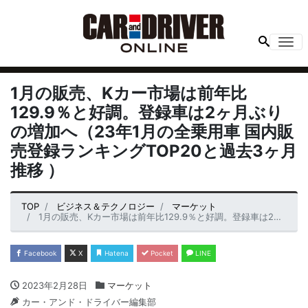
Me
1月の販売、Kカー市場は前年比
129.9％と好調。登録車は2ヶ月ぶり
の増加へ（23年1月の全乗用車 国内販
売登録ランキングTOP20と過去3ヶ月
推移 ）
TOP
ビジネス＆テクノロジー
マーケット
1月の販売、Kカー市場は前年比129.9％と好調。登録車は2ヶ月ぶりの増加へ（23年1月の全乗用車 国内販売登録ランキングTOP20と過去3ヶ月推移 ）
Facebook
X
Hatena
Pocket
LINE
2023年2月28日
マーケット
カー・アンド・ドライバー編集部