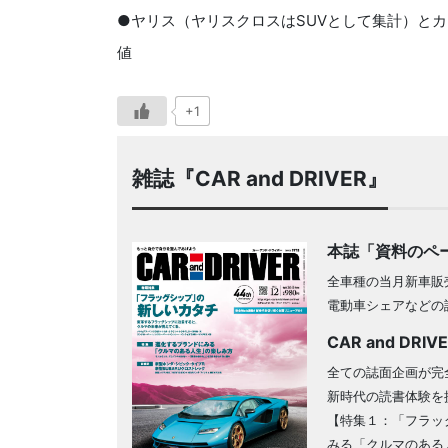
●ヤリス（ヤリスクロスはSUVとして集計）とカ
値
+1
雑誌『CAR and DRIVER』
本誌「資料のペ
全車種の当月新車販
電動車シェアなどの
CAR and DRI
全ての誌面企画が完
新時代の読書体験を
【特集１：「フラッ
みる「クルマのある