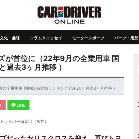
文化・趣味
コラム＆エッセイ
モータースポーツ
パーツ・用品
ズが首位に（22年9月の全乗用車 国
と過去3ヶ月推移 ）
月の全乗用車 国内販売登録ランキングTOP20と過去3ヶ月推移 ）
t
LINE
ドライバー編集部（永井）
ップだったヤリスクロスを抑え、再びトヨ