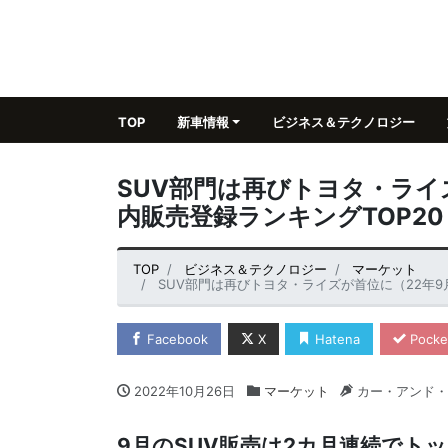
TOP
新車情報
ビジネス＆テクノロジー
SUV部門は再びトヨタ・ライ
内販売登録ランキングTOP20
TOP
ビジネス＆テクノロジー
マーケット
SUV部門は再びトヨタ・ライズが首位に（22年9
Facebook
X
Hatena
Pocke
2022年10月26日
マーケット
カー・アンド・
9月のSUV販売は2カ月連続でト