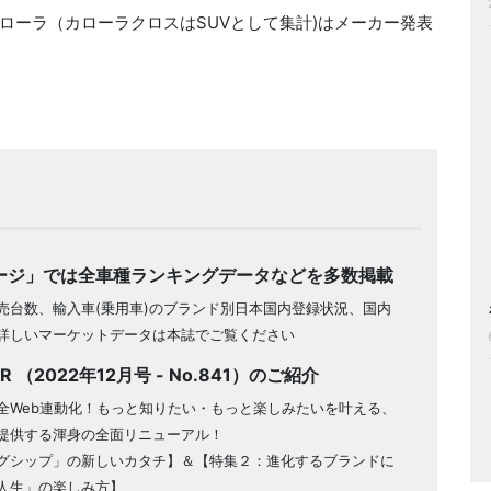
ローラ（カローラクロスはSUVとして集計)はメーカー発表
ージ」では全車種ランキングデータなどを多数掲載
売台数、輸入車(乗用車)のブランド別日本国内登録状況、国内
詳しいマーケットデータは本誌でご覧ください
VER （2022年12月号 - No.841）のご紹介
全Web連動化！もっと知りたい・もっと楽しみたいを叶える、
提供する渾身の全面リニューアル！
グシップ」の新しいカタチ】＆【特集２：進化するブランドに
人生」の楽しみ方】