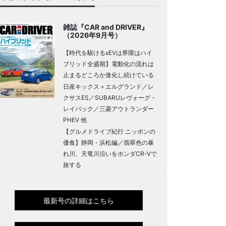
雑誌『CAR and DRIVER』
（2026年9月号）
【時代を駆けるxEVは界隈はハイ
ブリッド全盛期】電動化の流れは
止まるどころか進化し続けている
日産キックス＋エルグランド／レ
クサスES／SUBARUレヴォーグ・
レイバック／三菱アウトランダー
PHEV 他
【グルメドライブ紀行 ニッポンの
優食】静岡・浜松編／翡翠色の暴
れ川、天竜川沿いをホンダCR-Vで
旅する
最新号の詳細はこちら