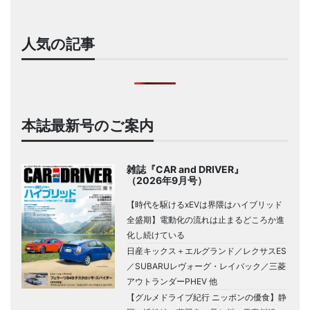
人気の記事
本誌最新号のご案内
雑誌『CAR and DRIVER』
（2026年9月号）
【時代を駆けるxEVは界隈はハイブリッド
全盛期】電動化の流れは止まるどころか進
化し続けている
日産キックス＋エルグランド／レクサスES
／SUBARUレヴォーグ・レイバック／三菱
アウトランダーPHEV 他
【グルメドライブ紀行 ニッポンの優食】静