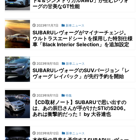
ト4＆シンメトリカルAWD」が生むレヴォ
ーグの甘美なGT性能
2023年11月7日
新車ニュース
SUBARUレヴォーグがマイナーチェンジ。
ウルトラスエードシートを採用した特別仕様
車「Black Interior Selection」を追加設定
2023年9月15日
新車ニュース
SUBARUレヴォーグのSUVバージョン「レ
ヴォーグ レイバック」が先行予約を開始
2023年9月11日
特集
【CD取材ノート】SUBARUで思い出すの
は、あの辰巳さんが手がけたSTIのS206。
あれは衝撃的だった！ by 大谷達也
2023年8月12日
新車ニュース