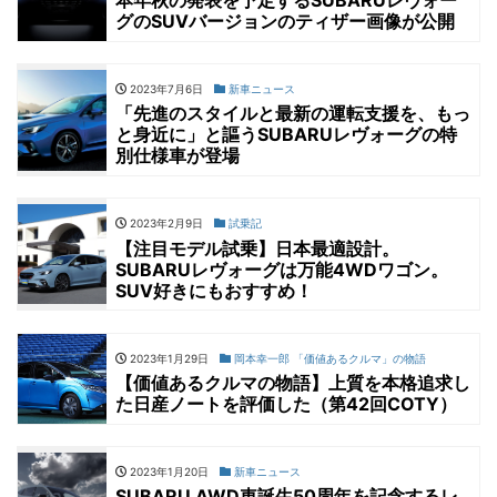
本年秋の発表を予定するSUBARUレヴォー
グのSUVバージョンのティザー画像が公開
2023年7月6日
新車ニュース
「先進のスタイルと最新の運転支援を、もっ
と身近に」と謳うSUBARUレヴォーグの特
別仕様車が登場
2023年2月9日
試乗記
【注目モデル試乗】日本最適設計。
SUBARUレヴォーグは万能4WDワゴン。
SUV好きにもおすすめ！
2023年1月29日
岡本幸一郎 「価値あるクルマ」の物語
【価値あるクルマの物語】上質を本格追求し
た日産ノートを評価した（第42回COTY）
2023年1月20日
新車ニュース
SUBARU AWD車誕生50周年を記念するレ