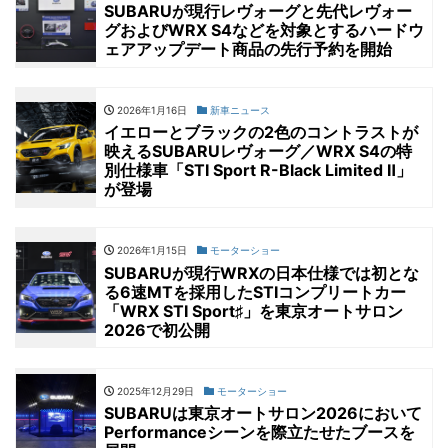
SUBARUが現行レヴォーグと先代レヴォー
グおよびWRX S4などを対象とするハードウ
ェアアップデート商品の先行予約を開始
2026年1月16日
新車ニュース
イエローとブラックの2色のコントラストが
映えるSUBARUレヴォーグ／WRX S4の特
別仕様車「STI Sport R-Black Limited Ⅱ」
が登場
2026年1月15日
モーターショー
SUBARUが現行WRXの日本仕様では初とな
る6速MTを採用したSTIコンプリートカー
「WRX STI Sport♯」を東京オートサロン
2026で初公開
2025年12月29日
モーターショー
SUBARUは東京オートサロン2026において
Performanceシーンを際立たせたブースを