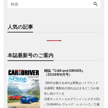
人気の記事
本誌最新号のご案内
雑誌『CAR and DRIVER』
（2026年9月号）
【時代を駆けるxEVは界隈はハイブリッド
全盛期】電動化の流れは止まるどころか進
化し続けている
日産キックス＋エルグランド／レクサスES
／SUBARUレヴォーグ・レイバック／三菱