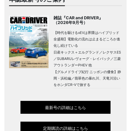
雑誌『CAR and DRIVER』
（2026年9月号）
【時代を駆けるxEVは界隈はハイブリッド
全盛期】電動化の流れは止まるどころか進
化し続けている
日産キックス＋エルグランド／レクサスES
／SUBARUレヴォーグ・レイバック／三菱
アウトランダーPHEV 他
【グルメドライブ紀行 ニッポンの優食】静
岡・浜松編／翡翠色の暴れ川、天竜川沿い
をホンダCR-Vで旅する
最新号の詳細はこちら
定期購読の詳細はこちら