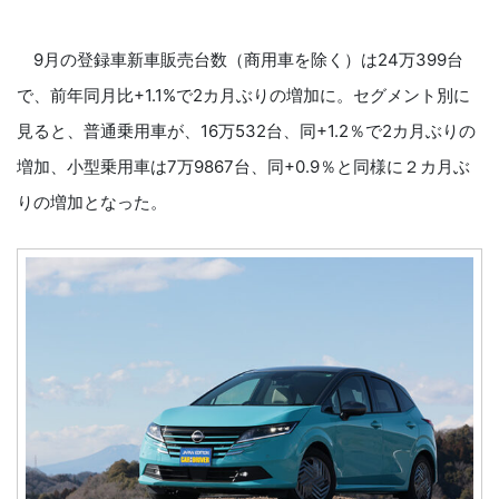
9月の登録車新車販売台数（商用車を除く）は24万399台
で、前年同月比+1.1%で2カ月ぶりの増加に。セグメント別に
見ると、普通乗用車が、16万532台、同+1.2％で2カ月ぶりの
増加、小型乗用車は7万9867台、同+0.9％と同様に２カ月ぶ
りの増加となった。