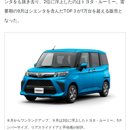
ンタをも抜き去り、2位に浮上したのはトヨタ・ルーミー。需
要期の9月はシエンタを含んだTOP３が1万台を超える販売と
なった。
８月からワンランクアップ、９月は2位に浮上したトヨタ・ルーミー。5ナ
ンバーサイズ、リアスライドドアと手頃感が好評。