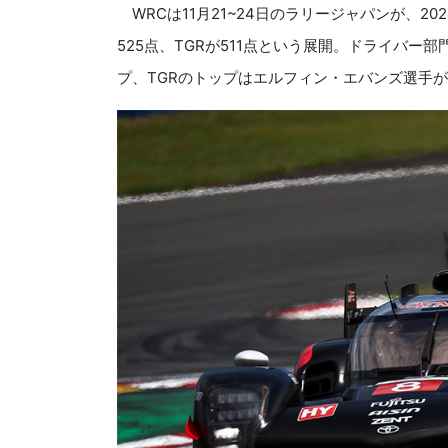
WRCは11月21~24日のラリージャパンが、2
525点、TGRが511点という展開。ドライバー
プ、TGRのトップはエルフィン・エバンズ選手が