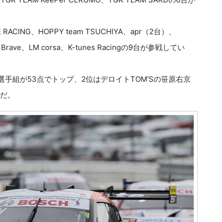
 RACING、HOPPY team TSUCHIYA、apr（2台）、
en Brave、LM corsa、K-tunes Racingの9台が参戦してい
太選手組が53点でトップ、2位はデロイトTOM'Sの笹原右京
開だ。