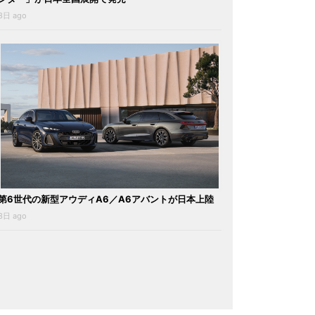
3日 ago
第6世代の新型アウディA6／A6アバントが日本上陸
3日 ago