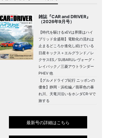
雑誌『CAR and DRIVER』
（2026年9月号）
【時代を駆けるxEVは界隈はハイ
ブリッド全盛期】電動化の流れは
止まるどころか進化し続けている
日産キックス＋エルグランド／レ
クサスES／SUBARUレヴォーグ・
レイバック／三菱アウトランダー
PHEV 他
【グルメドライブ紀行 ニッポンの
優食】静岡・浜松編／翡翠色の暴
れ川、天竜川沿いをホンダCR-Vで
旅する
最新号の詳細はこちら