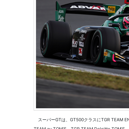
スーパーGTは、GT500クラスにTGR TEAM ENEOS
TEAM au TOM'S、TGR TEAM Deloitte TOM