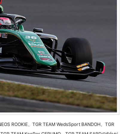
 ROOKIE、TGR TEAM WedsSport BANDOH、TGR
'S、TGR TEAM KeePer CERUMO、TGR TEAM SARDの6台が