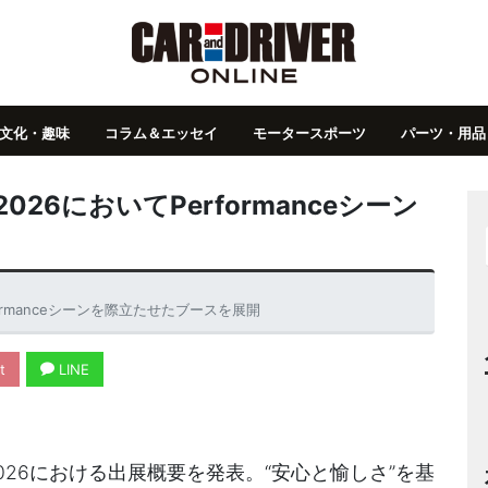
文化・趣味
コラム＆エッセイ
モータースポーツ
パーツ・用品
26においてPerformanceシーン
formanceシーンを際立たせたブースを展開
t
LINE
2026における出展概要を発表。“安心と愉しさ”を基