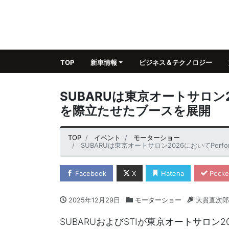
TOP
新車情報
ビジネス＆テクノロジー
SUBARUは東京オートサロン20
を際立たせたブースを展開
TOP
イベント
モーターショー
SUBARUは東京オートサロン2026においてPer
Facebook
X
Hatena
Pocke
2025年12月29日
モーターショー
大貫直次郎
SUBARUおよびSTIが東京オートサロン