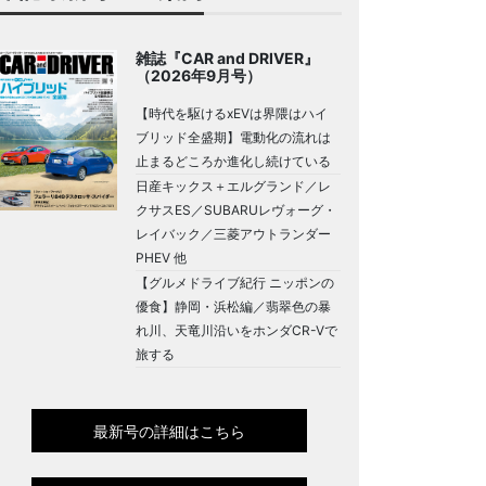
雑誌『CAR and DRIVER』
（2026年9月号）
【時代を駆けるxEVは界隈はハイ
ブリッド全盛期】電動化の流れは
止まるどころか進化し続けている
日産キックス＋エルグランド／レ
クサスES／SUBARUレヴォーグ・
レイバック／三菱アウトランダー
PHEV 他
【グルメドライブ紀行 ニッポンの
優食】静岡・浜松編／翡翠色の暴
れ川、天竜川沿いをホンダCR-Vで
旅する
最新号の詳細はこちら