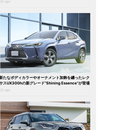
1日 ago
新たなボディカラーやオーナメント加飾を纏ったレク
サスUX300hの新グレード“Shining Essence”が登場
1日 ago